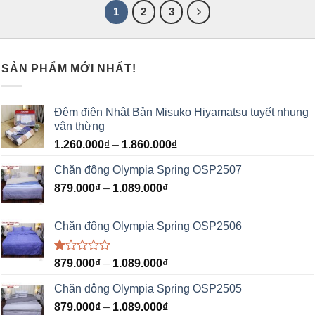
1
2
3
SẢN PHẨM MỚI NHẤT!
Đệm điện Nhật Bản Misuko Hiyamatsu tuyết nhung
vân thừng
1.260.000
₫
–
1.860.000
₫
Chăn đông Olympia Spring OSP2507
879.000
₫
–
1.089.000
₫
Chăn đông Olympia Spring OSP2506
Được
879.000
₫
–
1.089.000
₫
xếp
hạng
Chăn đông Olympia Spring OSP2505
1.00
5
879.000
₫
–
1.089.000
₫