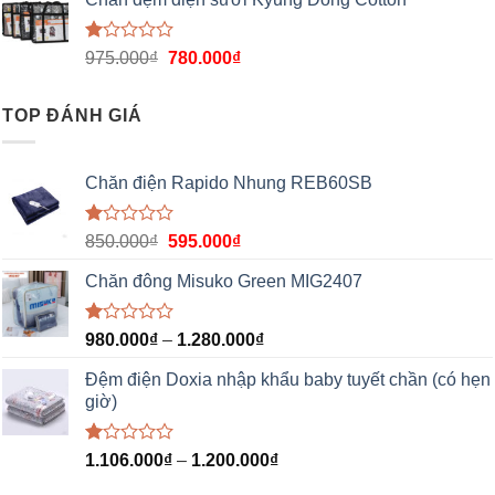
Được
975.000
₫
780.000
₫
xếp
hạng
1.00
TOP ĐÁNH GIÁ
5
sao
Chăn điện Rapido Nhung REB60SB
Được
850.000
₫
595.000
₫
xếp
hạng
Chăn đông Misuko Green MIG2407
1.00
5
sao
Được
980.000
₫
–
1.280.000
₫
xếp
hạng
Đệm điện Doxia nhập khẩu baby tuyết chần (có hẹn
1.00
giờ)
5
sao
Được
1.106.000
₫
–
1.200.000
₫
xếp
hạng