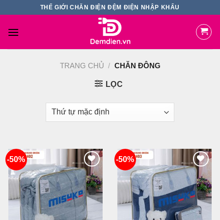
Skip
THẾ GIỚI CHĂN ĐIỆN ĐỆM ĐIỆN NHẬP KHẨU
to
content
TRANG CHỦ
/
CHĂN ĐÔNG
LỌC
-50%
-50%
Add
Add
to
to
wishlist
wishlist