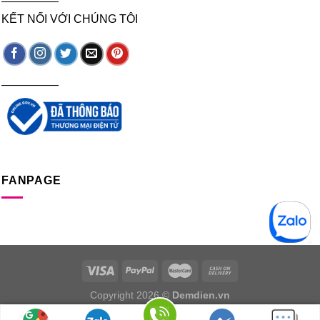
—————
KẾT NỐI VỚI CHÚNG TÔI
—————
FANPAGE
Copyright 2026 ©
Demdien.vn
Chịu trách nhiệm nội dung: Ngọc Nguyễn. Email: