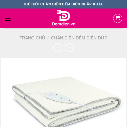
Skip
THẾ GIỚI CHĂN ĐIỆN ĐỆM ĐIỆN NHẬP KHẨU
to
content
TRANG CHỦ
/
CHĂN ĐIỆN ĐỆM ĐIỆN ĐỨC
Add
to
wishlist