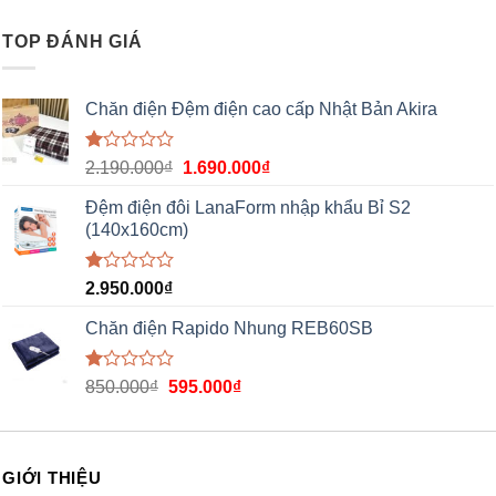
hạng
1.00
TOP ĐÁNH GIÁ
5
sao
Chăn điện Đệm điện cao cấp Nhật Bản Akira
Được
2.190.000
₫
1.690.000
₫
xếp
hạng
Đệm điện đôi LanaForm nhập khẩu Bỉ S2
1.00
(140x160cm)
5
sao
Được
2.950.000
₫
xếp
hạng
Chăn điện Rapido Nhung REB60SB
1.00
5
sao
Được
850.000
₫
595.000
₫
xếp
hạng
1.00
5
sao
GIỚI THIỆU