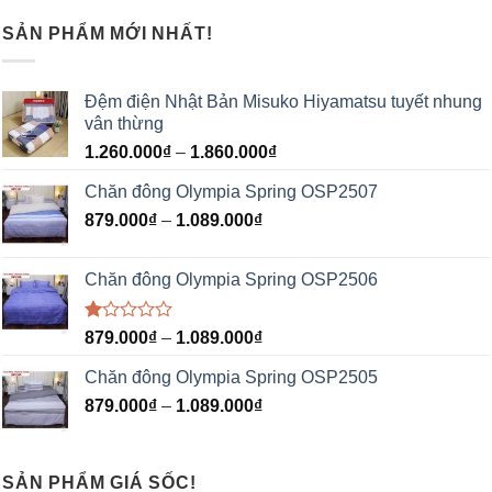
SẢN PHẨM MỚI NHẤT!
Đệm điện Nhật Bản Misuko Hiyamatsu tuyết nhung
vân thừng
1.260.000
₫
–
1.860.000
₫
Chăn đông Olympia Spring OSP2507
879.000
₫
–
1.089.000
₫
Chăn đông Olympia Spring OSP2506
Được
879.000
₫
–
1.089.000
₫
xếp
hạng
Chăn đông Olympia Spring OSP2505
1.00
5
879.000
₫
–
1.089.000
₫
sao
SẢN PHẨM GIÁ SỐC!