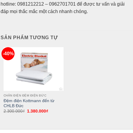
hotline: 0981212212 – 0962701701 để được tư vấn và giải
đáp mọi thắc mắc một cách nhanh chóng.
SẢN PHẨM TƯƠNG TỰ
-40%
Add
to
wishlist
CHĂN ĐIỆN ĐỆM ĐIỆN ĐỨC
Đệm điện Kottmann đến từ
CHLB Đức
2.300.000
₫
1.380.000
₫