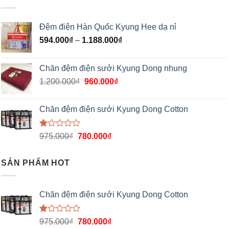
Đệm điện Hàn Quốc Kyung Hee dạ nỉ
594.000
₫
–
1.188.000
₫
Chăn đệm điện sưởi Kyung Dong nhung
1.200.000
₫
960.000
₫
Chăn đệm điện sưởi Kyung Dong Cotton
Được
975.000
₫
780.000
₫
xếp
hạng
1.00
SẢN PHẨM HOT
5
sao
Chăn đệm điện sưởi Kyung Dong Cotton
Được
975.000
₫
780.000
₫
xếp