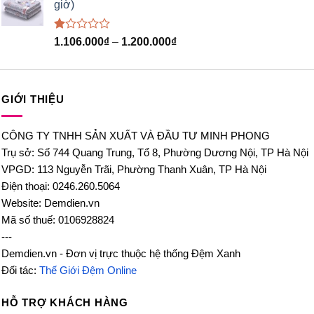
giờ)
5
sao
Được
1.106.000
₫
–
1.200.000
₫
xếp
hạng
1.00
5
sao
GIỚI THIỆU
CÔNG TY TNHH SẢN XUẤT VÀ ĐẦU TƯ MINH PHONG
Trụ sở: Số 744 Quang Trung, Tổ 8, Phường Dương Nội, TP Hà Nội
VPGD: 113 Nguyễn Trãi, Phường Thanh Xuân, TP Hà Nội
Điện thoại: 0246.260.5064
Website: Demdien.vn
Mã số thuế: 0106928824
---
Demdien.vn - Đơn vị trực thuộc hệ thống Đệm Xanh
Đối tác:
Thế Giới Đệm Online
HỖ TRỢ KHÁCH HÀNG