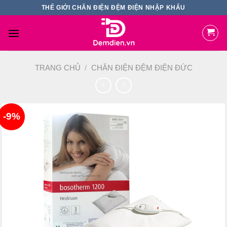
Skip
THẾ GIỚI CHĂN ĐIỆN ĐỆM ĐIỆN NHẬP KHẨU
to
content
TRANG CHỦ
/
CHĂN ĐIỆN ĐỆM ĐIỆN ĐỨC
-9%
Add
to
wishlist