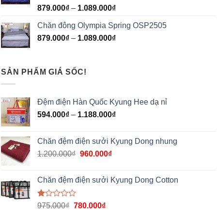
Được
879.000
₫
–
1.089.000
₫
xếp
hạng
Chăn đông Olympia Spring OSP2505
1.00
5
879.000
₫
–
1.089.000
₫
sao
SẢN PHẨM GIÁ SỐC!
Đệm điện Hàn Quốc Kyung Hee dạ nỉ
594.000
₫
–
1.188.000
₫
Chăn đệm điện sưởi Kyung Dong nhung
1.200.000
₫
960.000
₫
Chăn đệm điện sưởi Kyung Dong Cotton
Được
975.000
₫
780.000
₫
xếp