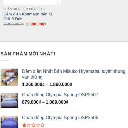
CHĂN ĐIỆN ĐỆM ĐIỆN ĐỨC
Đệm điện Kottmann đến từ
CHLB Đức
2.300.000
₫
1.380.000
₫
SẢN PHẨM MỚI NHẤT!
Đệm điện Nhật Bản Misuko Hiyamatsu tuyết nhung
vân thừng
1.260.000
₫
–
1.860.000
₫
Chăn đông Olympia Spring OSP2507
879.000
₫
–
1.089.000
₫
Chăn đông Olympia Spring OSP2506