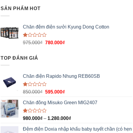
hạng
1.00
SẢN PHẨM HOT
5
sao
Chăn đệm điện sưởi Kyung Dong Cotton
Được
975.000
₫
780.000
₫
xếp
hạng
1.00
TOP ĐÁNH GIÁ
5
sao
Chăn điện Rapido Nhung REB60SB
Được
850.000
₫
595.000
₫
xếp
hạng
Chăn đông Misuko Green MIG2407
1.00
5
sao
Được
980.000
₫
–
1.280.000
₫
xếp
hạng
Đệm điện Doxia nhập khẩu baby tuyết chần (có hẹn
1.00