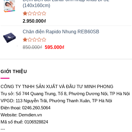
1.00
(140x160cm)
5
sao
Được
2.950.000
₫
xếp
hạng
Chăn điện Rapido Nhung REB60SB
1.00
5
sao
Được
850.000
₫
595.000
₫
xếp
hạng
1.00
5
sao
GIỚI THIỆU
CÔNG TY TNHH SẢN XUẤT VÀ ĐẦU TƯ MINH PHONG
Trụ sở: Số 744 Quang Trung, Tổ 8, Phường Dương Nội, TP Hà Nội
VPGD: 113 Nguyễn Trãi, Phường Thanh Xuân, TP Hà Nội
Điện thoại: 0246.260.5064
Website: Demdien.vn
Mã số thuế: 0106928824
---