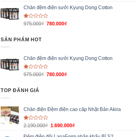
Chăn đệm điện sưởi Kyung Dong Cotton
Được
975.000
₫
780.000
₫
xếp
hạng
1.00
SẢN PHẨM HOT
5
sao
Chăn đệm điện sưởi Kyung Dong Cotton
Được
975.000
₫
780.000
₫
xếp
hạng
1.00
TOP ĐÁNH GIÁ
5
sao
Chăn điện Đệm điện cao cấp Nhật Bản Akira
Được
2.190.000
₫
1.690.000
₫
xếp
hạng
Đệm điện đôi LanaForm nhập khẩu Bỉ S2