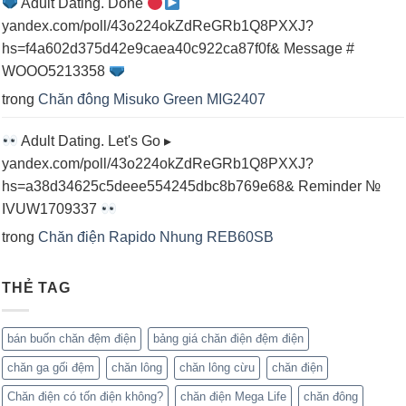
Adult Dating. Done
yandex.com/poll/43o224okZdReGRb1Q8PXXJ?
hs=f4a602d375d42e9caea40c922ca87f0f& Message #
WOOO5213358
trong
Chăn đông Misuko Green MIG2407
Adult Dating. Let's Go ▸
yandex.com/poll/43o224okZdReGRb1Q8PXXJ?
hs=a38d34625c5deee554245dbc8b769e68& Reminder №
IVUW1709337
trong
Chăn điện Rapido Nhung REB60SB
THẺ TAG
bán buốn chăn đệm điện
bảng giá chăn điện đệm điện
chăn ga gối đệm
chăn lông
chăn lông cừu
chăn điện
Chăn điện có tốn điện không?
chăn điện Mega Life
chăn đông