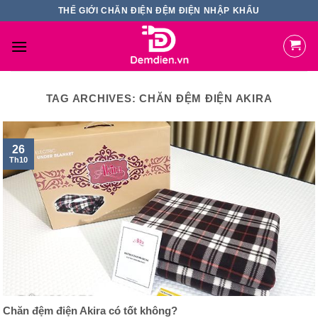
Skip
THẾ GIỚI CHĂN ĐIỆN ĐỆM ĐIỆN NHẬP KHẨU
to
content
TAG ARCHIVES:
CHĂN ĐỆM ĐIỆN AKIRA
26
Th10
Chăn đệm điện Akira có tốt không?