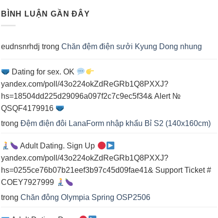
chăn
cá
đệm
nhân
BÌNH LUẬN GẦN ĐÂY
điện
cho
spa
eudnsnrhdj
trong
Chăn đệm điện sưởi Kyung Dong nhung
Dating for sex. OK
yandex.com/poll/43o224okZdReGRb1Q8PXXJ?
hs=18504dd225d29096a097f2c7c9ec5f34& Alert №
QSQF4179916
trong
Đệm điện đôi LanaForm nhập khẩu Bỉ S2 (140x160cm)
Adult Dating. Sign Up
yandex.com/poll/43o224okZdReGRb1Q8PXXJ?
hs=0255ce76b07b21eef3b97c45d09fae41& Support Ticket #
COEY7927999
trong
Chăn đông Olympia Spring OSP2506