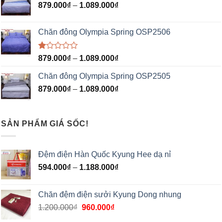
879.000
₫
–
1.089.000
₫
Chăn đông Olympia Spring OSP2506
Được
879.000
₫
–
1.089.000
₫
xếp
hạng
Chăn đông Olympia Spring OSP2505
1.00
5
879.000
₫
–
1.089.000
₫
sao
SẢN PHẨM GIÁ SỐC!
Đệm điện Hàn Quốc Kyung Hee dạ nỉ
594.000
₫
–
1.188.000
₫
Chăn đệm điện sưởi Kyung Dong nhung
1.200.000
₫
960.000
₫