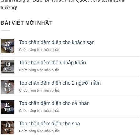
trường!
BÀI VIẾT MỚI NHẤT
Top chăn đệm điện cho khách sạn
17
Th3
Chức năng bình luận bị tắt
ở
Top
chăn
Top chăn đệm điện nhập khẩu
14
đệm
Th3
Chức năng bình luận bị tắt
ở
điện
Top
cho
chăn
khách
Top chăn đệm điện cho 2 người nằm
12
đệm
sạn
Th3
Chức năng bình luận bị tắt
ở
điện
Top
nhập
chăn
khẩu
Top chăn đệm điện cho cá nhân
11
đệm
Th3
Chức năng bình luận bị tắt
ở
điện
Top
cho
chăn
2
Top chăn đệm điện cho spa
10
đệm
người
Th3
Chức năng bình luận bị tắt
ở
điện
nằm
Top
cho