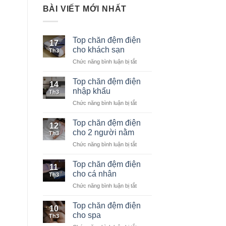
BÀI VIẾT MỚI NHẤT
Top chăn đệm điện
17
cho khách sạn
Th3
Chức năng bình luận bị tắt
ở
Top
chăn
Top chăn đệm điện
14
đệm
nhập khẩu
Th3
điện
Chức năng bình luận bị tắt
ở
cho
Top
khách
chăn
Top chăn đệm điện
sạn
12
đệm
cho 2 người nằm
Th3
điện
Chức năng bình luận bị tắt
ở
nhập
Top
khẩu
chăn
Top chăn đệm điện
11
đệm
cho cá nhân
Th3
điện
Chức năng bình luận bị tắt
ở
cho
Top
2
chăn
Top chăn đệm điện
người
10
đệm
nằm
cho spa
Th3
điện