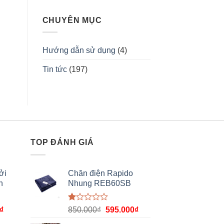
CHUYÊN MỤC
Hướng dẫn sử dụng
(4)
Tin tức
(197)
TOP ĐÁNH GIÁ
ởi
Chăn điện Rapido
n
Nhung REB60SB
Được
₫
850.000
₫
595.000
₫
xếp