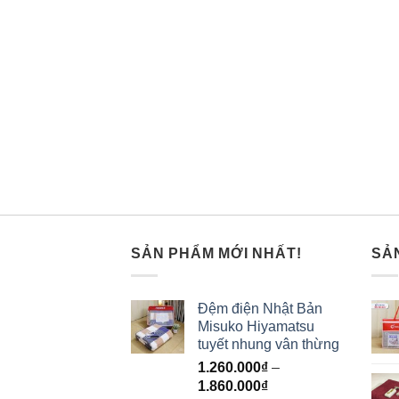
SẢN PHẨM MỚI NHẤT!
SẢ
Đệm điện Nhật Bản
Misuko Hiyamatsu
tuyết nhung vân thừng
1.260.000
₫
–
1.860.000
₫