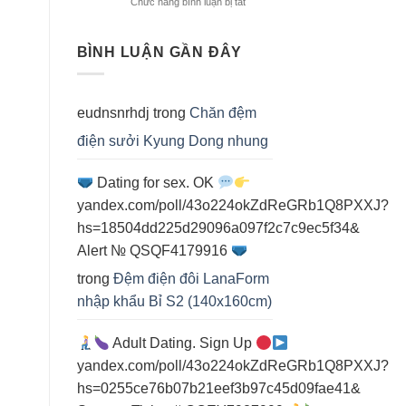
Chức năng bình luận bị tắt
ở
cho
Top
cá
chăn
nhân
đệm
BÌNH LUẬN GẦN ĐÂY
điện
cho
spa
eudnsnrhdj
trong
Chăn đệm
điện sưởi Kyung Dong nhung
Dating for sex. OK
yandex.com/poll/43o224okZdReGRb1Q8PXXJ?
hs=18504dd225d29096a097f2c7c9ec5f34&
Alert № QSQF4179916
trong
Đệm điện đôi LanaForm
nhập khẩu Bỉ S2 (140x160cm)
Adult Dating. Sign Up
yandex.com/poll/43o224okZdReGRb1Q8PXXJ?
hs=0255ce76b07b21eef3b97c45d09fae41&