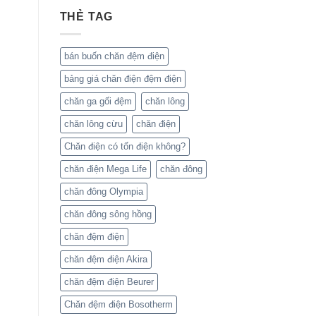
THẺ TAG
bán buốn chăn đệm điện
bảng giá chăn điện đệm điện
chăn ga gối đệm
chăn lông
chăn lông cừu
chăn điện
Chăn điện có tốn điện không?
chăn điện Mega Life
chăn đông
chăn đông Olympia
chăn đông sông hồng
chăn đệm điện
chăn đệm điện Akira
chăn đệm điện Beurer
Chăn đệm điện Bosotherm