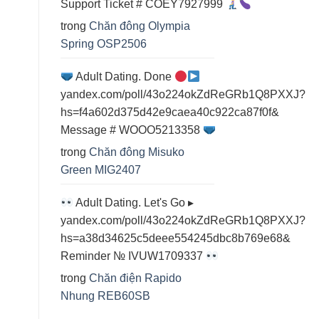
Support Ticket # COEY7927999
trong
Chăn đông Olympia
Spring OSP2506
Adult Dating. Done
yandex.com/poll/43o224okZdReGRb1Q8PXXJ?
hs=f4a602d375d42e9caea40c922ca87f0f&
Message # WOOO5213358
trong
Chăn đông Misuko
Green MIG2407
Adult Dating. Let's Go ▸
yandex.com/poll/43o224okZdReGRb1Q8PXXJ?
hs=a38d34625c5deee554245dbc8b769e68&
Reminder № IVUW1709337
trong
Chăn điện Rapido
Nhung REB60SB