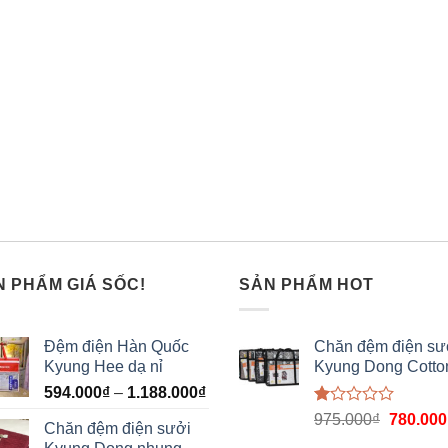
N PHẨM GIÁ SỐC!
SẢN PHẨM HOT
Đệm điện Hàn Quốc
Chăn đệm điện sư
Kyung Hee dạ nỉ
Kyung Dong Cotto
594.000
₫
–
1.188.000
₫
Được
975.000
₫
780.000
Chăn đệm điện sưởi
xếp