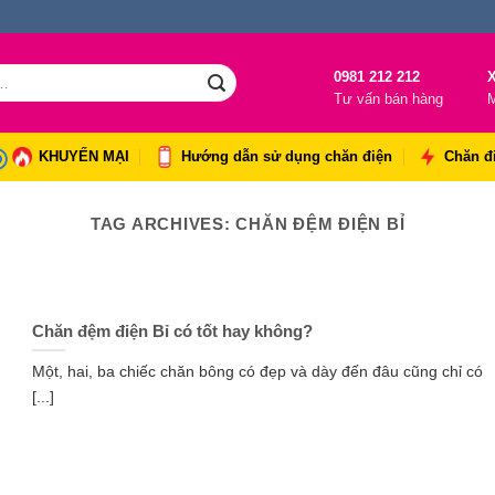
0981 212 212
X
Tư vấn bán hàng
M
KHUYẾN MẠI
Hướng dẫn sử dụng chăn điện
Chăn đ
TAG ARCHIVES:
CHĂN ĐỆM ĐIỆN BỈ
Chăn đệm điện Bỉ có tốt hay không?
Một, hai, ba chiếc chăn bông có đẹp và dày đến đâu cũng chỉ có
[...]