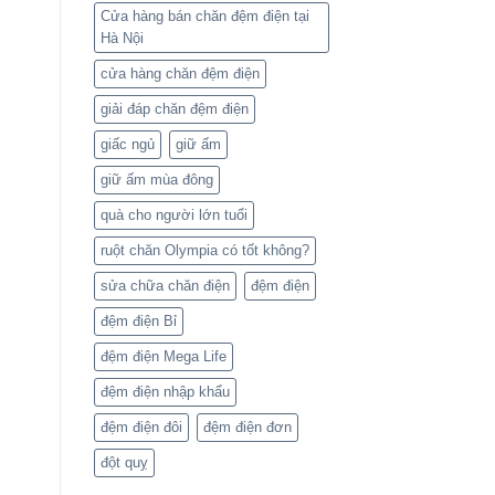
Cửa hàng bán chăn đệm điện tại
Hà Nội
cửa hàng chăn đệm điện
giải đáp chăn đệm điện
giấc ngủ
giữ ấm
giữ ấm mùa đông
quà cho người lớn tuổi
ruột chăn Olympia có tốt không?
sửa chữa chăn điện
đệm điện
đệm điện Bỉ
đệm điện Mega Life
đệm điện nhập khẩu
đệm điện đôi
đệm điện đơn
đột quỵ