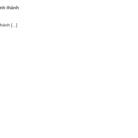
ỉnh thành
ành [...]