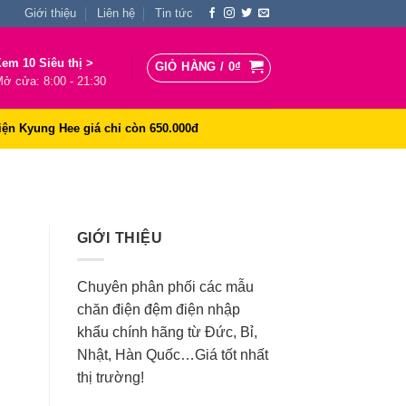
Giới thiệu
Liên hệ
Tin tức
em 10 Siêu thị >
GIỎ HÀNG /
0
₫
ở cửa: 8:00 - 21:30
iện Kyung Hee giá chỉ còn 650.000đ
GIỚI THIỆU
Chuyên phân phối các mẫu
chăn điện đệm điện nhập
khẩu chính hãng từ Đức, Bỉ,
Nhật, Hàn Quốc…Giá tốt nhất
thị trường!