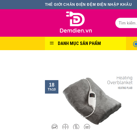
Skip
THẾ GIỚI CHĂN ĐIỆN ĐỆM ĐIỆN NHẬP KHẨU
to
content
Tìm
kiếm:
DANH MỤC SẢN PHẨM
18
Th10