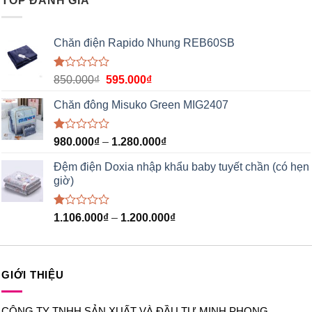
TOP ĐÁNH GIÁ
5
sao
Chăn điện Rapido Nhung REB60SB
Được
850.000
₫
595.000
₫
xếp
hạng
Chăn đông Misuko Green MIG2407
1.00
5
sao
Được
980.000
₫
–
1.280.000
₫
xếp
hạng
Đệm điện Doxia nhập khẩu baby tuyết chần (có hẹn
1.00
giờ)
5
sao
Được
1.106.000
₫
–
1.200.000
₫
xếp
hạng
1.00
5
sao
GIỚI THIỆU
CÔNG TY TNHH SẢN XUẤT VÀ ĐẦU TƯ MINH PHONG