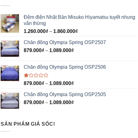
Đệm điện Nhật Bản Misuko Hiyamatsu tuyết nhung
vân thừng
1.260.000
₫
–
1.860.000
₫
Chăn đông Olympia Spring OSP2507
879.000
₫
–
1.089.000
₫
Chăn đông Olympia Spring OSP2506
Được
879.000
₫
–
1.089.000
₫
xếp
hạng
Chăn đông Olympia Spring OSP2505
1.00
5
879.000
₫
–
1.089.000
₫
sao
SẢN PHẨM GIÁ SỐC!