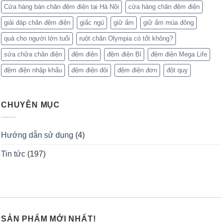
Cửa hàng bán chăn đệm điện tại Hà Nội
cửa hàng chăn đệm điện
giải đáp chăn đệm điện
giấc ngủ
giữ ấm
giữ ấm mùa đông
quà cho người lớn tuổi
ruột chăn Olympia có tốt không?
sửa chữa chăn điện
đệm điện
đệm điện Bỉ
đệm điện Mega Life
đệm điện nhập khẩu
đệm điện đôi
đệm điện đơn
đột quỵ
CHUYÊN MỤC
Hướng dẫn sử dụng
(4)
Tin tức
(197)
SẢN PHẨM MỚI NHẤT!