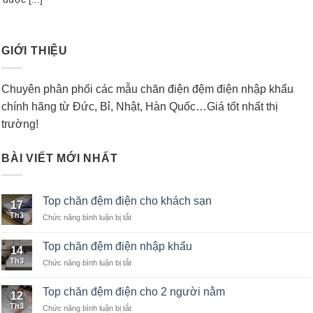
GIỚI THIỆU
Chuyên phân phối các mẫu chăn điện đệm điện nhập khẩu
chính hãng từ Đức, Bỉ, Nhật, Hàn Quốc…Giá tốt nhất thị
trường!
BÀI VIẾT MỚI NHẤT
Top chăn đệm điện cho khách sạn
17
Th3
Chức năng bình luận bị tắt
ở
Top
chăn
Top chăn đệm điện nhập khẩu
14
đệm
Th3
Chức năng bình luận bị tắt
ở
điện
Top
cho
chăn
khách
Top chăn đệm điện cho 2 người nằm
12
đệm
sạn
Th3
Chức năng bình luận bị tắt
ở
điện