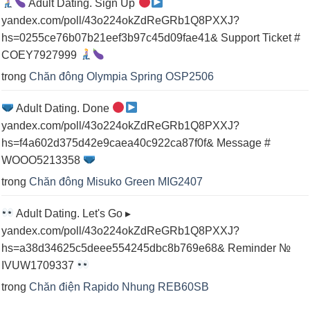
Adult Dating. Sign Up
yandex.com/poll/43o224okZdReGRb1Q8PXXJ?
hs=0255ce76b07b21eef3b97c45d09fae41& Support Ticket #
COEY7927999
trong
Chăn đông Olympia Spring OSP2506
Adult Dating. Done
yandex.com/poll/43o224okZdReGRb1Q8PXXJ?
hs=f4a602d375d42e9caea40c922ca87f0f& Message #
WOOO5213358
trong
Chăn đông Misuko Green MIG2407
Adult Dating. Let's Go ▸
yandex.com/poll/43o224okZdReGRb1Q8PXXJ?
hs=a38d34625c5deee554245dbc8b769e68& Reminder №
IVUW1709337
trong
Chăn điện Rapido Nhung REB60SB