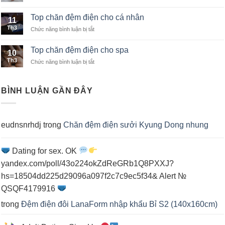
Top
nhập
chăn
khẩu
Top chăn đệm điện cho cá nhân
11
đệm
Th3
Chức năng bình luận bị tắt
ở
điện
Top
cho
chăn
2
Top chăn đệm điện cho spa
10
đệm
người
Th3
Chức năng bình luận bị tắt
ở
điện
nằm
Top
cho
chăn
cá
đệm
nhân
BÌNH LUẬN GẦN ĐÂY
điện
cho
spa
eudnsnrhdj
trong
Chăn đệm điện sưởi Kyung Dong nhung
Dating for sex. OK
yandex.com/poll/43o224okZdReGRb1Q8PXXJ?
hs=18504dd225d29096a097f2c7c9ec5f34& Alert №
QSQF4179916
trong
Đệm điện đôi LanaForm nhập khẩu Bỉ S2 (140x160cm)