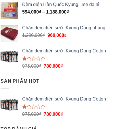
Đệm điện Hàn Quốc Kyung Hee dạ nỉ
594.000
₫
–
1.188.000
₫
Chăn đệm điện sưởi Kyung Dong nhung
1.200.000
₫
960.000
₫
Chăn đệm điện sưởi Kyung Dong Cotton
Được
975.000
₫
780.000
₫
xếp
hạng
1.00
SẢN PHẨM HOT
5
sao
Chăn đệm điện sưởi Kyung Dong Cotton
Được
975.000
₫
780.000
₫
xếp
hạng
1.00