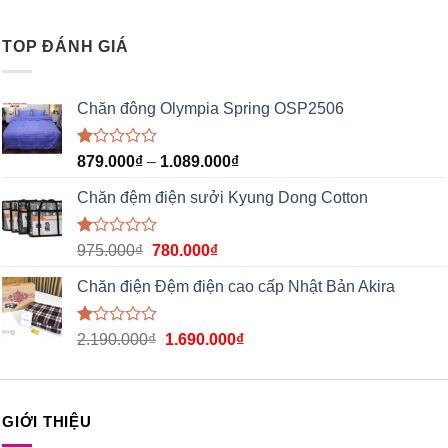
xếp
hạng
1.00
TOP ĐÁNH GIÁ
5
sao
Chăn đông Olympia Spring OSP2506
Được
879.000
₫
–
1.089.000
₫
xếp
hạng
Chăn đệm điện sưởi Kyung Dong Cotton
1.00
5
sao
Được
975.000
₫
780.000
₫
xếp
hạng
Chăn điện Đệm điện cao cấp Nhật Bản Akira
1.00
5
sao
Được
2.190.000
₫
1.690.000
₫
xếp
hạng
1.00
5
sao
GIỚI THIỆU