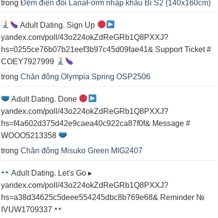
trong
Đệm điện đôi LanaForm nhập khẩu Bỉ S2 (140x160cm)
Adult Dating. Sign Up
yandex.com/poll/43o224okZdReGRb1Q8PXXJ?
hs=0255ce76b07b21eef3b97c45d09fae41& Support Ticket #
COEY7927999
trong
Chăn đông Olympia Spring OSP2506
Adult Dating. Done
yandex.com/poll/43o224okZdReGRb1Q8PXXJ?
hs=f4a602d375d42e9caea40c922ca87f0f& Message #
WOOO5213358
trong
Chăn đông Misuko Green MIG2407
Adult Dating. Let's Go ▸
yandex.com/poll/43o224okZdReGRb1Q8PXXJ?
hs=a38d34625c5deee554245dbc8b769e68& Reminder №
IVUW1709337