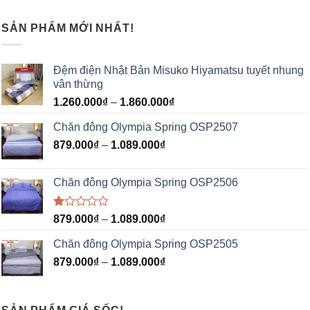
SẢN PHẨM MỚI NHẤT!
Đệm điện Nhật Bản Misuko Hiyamatsu tuyết nhung
vân thừng
1.260.000
₫
–
1.860.000
₫
Chăn đông Olympia Spring OSP2507
879.000
₫
–
1.089.000
₫
Chăn đông Olympia Spring OSP2506
Được
879.000
₫
–
1.089.000
₫
xếp
hạng
Chăn đông Olympia Spring OSP2505
1.00
5
879.000
₫
–
1.089.000
₫
sao