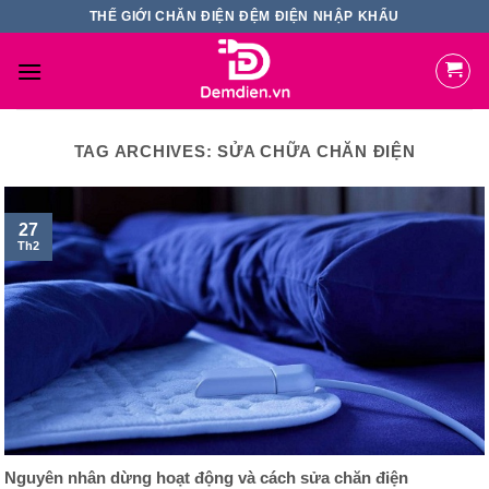
Skip
THẾ GIỚI CHĂN ĐIỆN ĐỆM ĐIỆN NHẬP KHẨU
to
content
TAG ARCHIVES:
SỬA CHỮA CHĂN ĐIỆN
27
Th2
Nguyên nhân dừng hoạt động và cách sửa chăn điện