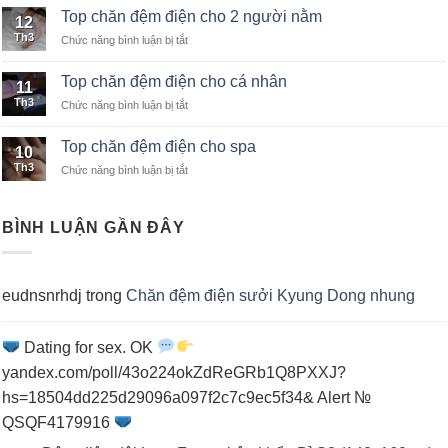
chăn
khách
Top chăn đệm điện cho 2 người nằm
12
đệm
sạn
Th3
Chức năng bình luận bị tắt
ở
điện
Top
nhập
chăn
khẩu
Top chăn đệm điện cho cá nhân
11
đệm
Th3
Chức năng bình luận bị tắt
ở
điện
Top
cho
chăn
2
Top chăn đệm điện cho spa
10
đệm
người
Th3
Chức năng bình luận bị tắt
ở
điện
nằm
Top
cho
chăn
cá
đệm
nhân
BÌNH LUẬN GẦN ĐÂY
điện
cho
spa
eudnsnrhdj
trong
Chăn đệm điện sưởi Kyung Dong nhung
Dating for sex. OK
yandex.com/poll/43o224okZdReGRb1Q8PXXJ?
hs=18504dd225d29096a097f2c7c9ec5f34& Alert №
QSQF4179916