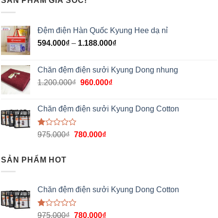
SẢN PHẨM GIÁ SỐC!
Đệm điện Hàn Quốc Kyung Hee dạ nỉ
594.000
₫
–
1.188.000
₫
Chăn đệm điện sưởi Kyung Dong nhung
1.200.000
₫
960.000
₫
Chăn đệm điện sưởi Kyung Dong Cotton
Được
975.000
₫
780.000
₫
xếp
hạng
1.00
SẢN PHẨM HOT
5
sao
Chăn đệm điện sưởi Kyung Dong Cotton
Được
975.000
₫
780.000
₫