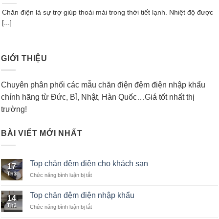
Chăn điện là sự trợ giúp thoải mái trong thời tiết lạnh. Nhiệt độ được
[...]
GIỚI THIỆU
Chuyên phân phối các mẫu chăn điện đệm điện nhập khẩu
chính hãng từ Đức, Bỉ, Nhật, Hàn Quốc…Giá tốt nhất thị
trường!
BÀI VIẾT MỚI NHẤT
Top chăn đệm điện cho khách sạn
17
Th3
Chức năng bình luận bị tắt
ở
Top
chăn
Top chăn đệm điện nhập khẩu
14
đệm
Th3
Chức năng bình luận bị tắt
ở
điện
Top
cho