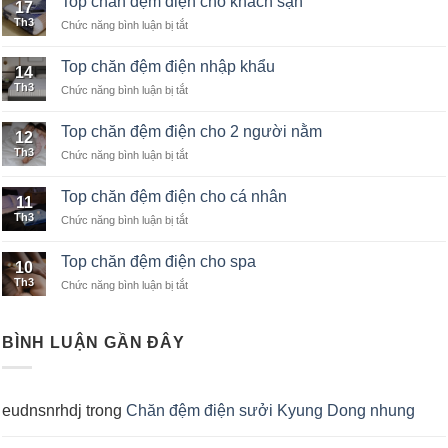
Top chăn đệm điện cho khách sạn
17
Th3
Chức năng bình luận bị tắt
ở
Top
chăn
Top chăn đệm điện nhập khẩu
14
đệm
Th3
Chức năng bình luận bị tắt
ở
điện
Top
cho
chăn
khách
Top chăn đệm điện cho 2 người nằm
12
đệm
sạn
Th3
Chức năng bình luận bị tắt
ở
điện
Top
nhập
chăn
khẩu
Top chăn đệm điện cho cá nhân
11
đệm
Th3
Chức năng bình luận bị tắt
ở
điện
Top
cho
chăn
2
Top chăn đệm điện cho spa
10
đệm
người
Th3
Chức năng bình luận bị tắt
ở
điện
nằm
Top
cho
chăn
cá
đệm
nhân
BÌNH LUẬN GẦN ĐÂY
điện
cho
spa
eudnsnrhdj
trong
Chăn đệm điện sưởi Kyung Dong nhung