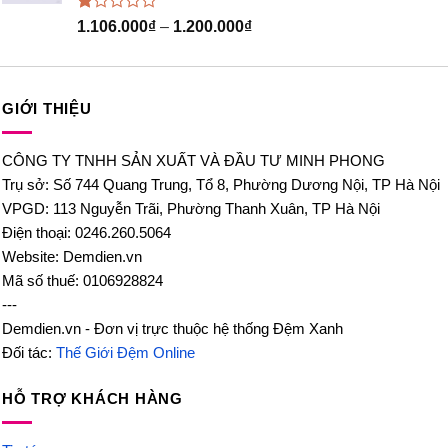
Được
1.106.000
₫
–
1.200.000
₫
xếp
hạng
1.00
5
sao
GIỚI THIỆU
CÔNG TY TNHH SẢN XUẤT VÀ ĐẦU TƯ MINH PHONG
Trụ sở: Số 744 Quang Trung, Tổ 8, Phường Dương Nội, TP Hà Nội
VPGD: 113 Nguyễn Trãi, Phường Thanh Xuân, TP Hà Nội
Điện thoại: 0246.260.5064
Website: Demdien.vn
Mã số thuế: 0106928824
---
Demdien.vn - Đơn vị trực thuộc hệ thống Đệm Xanh
Đối tác:
Thế Giới Đệm Online
HỖ TRỢ KHÁCH HÀNG