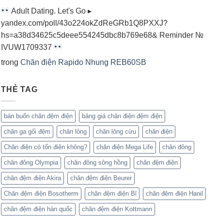
Adult Dating. Let's Go ▸
yandex.com/poll/43o224okZdReGRb1Q8PXXJ?
hs=a38d34625c5deee554245dbc8b769e68& Reminder №
IVUW1709337
trong
Chăn điện Rapido Nhung REB60SB
THẺ TAG
bán buốn chăn đệm điện
bảng giá chăn điện đệm điện
chăn ga gối đệm
chăn lông
chăn lông cừu
chăn điện
Chăn điện có tốn điện không?
chăn điện Mega Life
chăn đông
chăn đông Olympia
chăn đông sông hồng
chăn đệm điện
chăn đệm điện Akira
chăn đệm điện Beurer
Chăn đệm điện Bosotherm
chăn đệm điện Bỉ
chăn đệm điện Hanil
chăn đệm điện hàn quốc
chăn đệm điện Kottmann