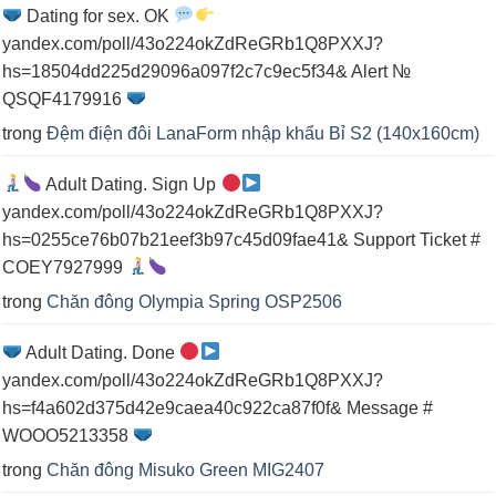
Dating for sex. OK
yandex.com/poll/43o224okZdReGRb1Q8PXXJ?
hs=18504dd225d29096a097f2c7c9ec5f34& Alert №
QSQF4179916
trong
Đệm điện đôi LanaForm nhập khẩu Bỉ S2 (140x160cm)
Adult Dating. Sign Up
yandex.com/poll/43o224okZdReGRb1Q8PXXJ?
hs=0255ce76b07b21eef3b97c45d09fae41& Support Ticket #
COEY7927999
trong
Chăn đông Olympia Spring OSP2506
Adult Dating. Done
yandex.com/poll/43o224okZdReGRb1Q8PXXJ?
hs=f4a602d375d42e9caea40c922ca87f0f& Message #
WOOO5213358
trong
Chăn đông Misuko Green MIG2407