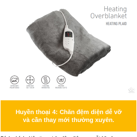
Huyền thoại 4: Chăn đệm diện dễ vỡ
và cần thay mới thường xuyên.