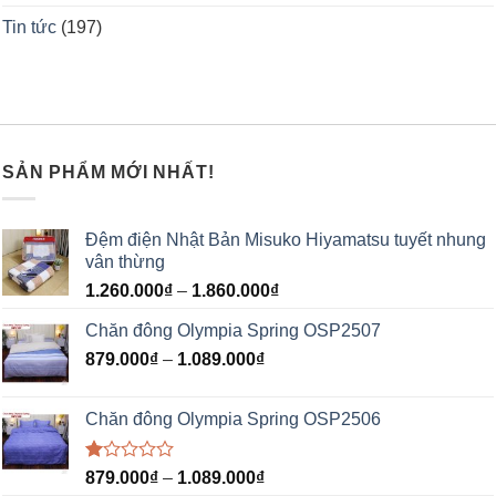
Tin tức
(197)
SẢN PHẨM MỚI NHẤT!
Đệm điện Nhật Bản Misuko Hiyamatsu tuyết nhung
vân thừng
1.260.000
₫
–
1.860.000
₫
Chăn đông Olympia Spring OSP2507
879.000
₫
–
1.089.000
₫
Chăn đông Olympia Spring OSP2506
Được
879.000
₫
–
1.089.000
₫
xếp