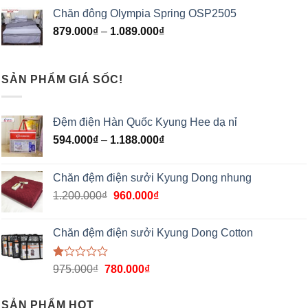
hạng
Chăn đông Olympia Spring OSP2505
1.00
5
879.000
₫
–
1.089.000
₫
sao
SẢN PHẨM GIÁ SỐC!
Đệm điện Hàn Quốc Kyung Hee dạ nỉ
594.000
₫
–
1.188.000
₫
Chăn đệm điện sưởi Kyung Dong nhung
1.200.000
₫
960.000
₫
Chăn đệm điện sưởi Kyung Dong Cotton
Được
975.000
₫
780.000
₫
xếp
hạng
1.00
SẢN PHẨM HOT