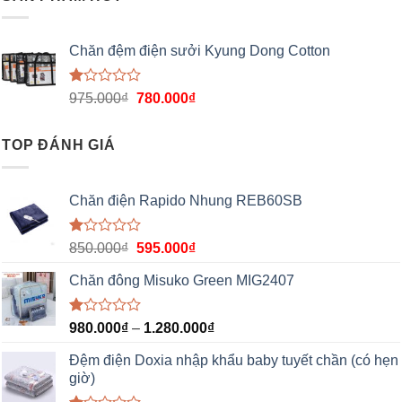
5
sao
Chăn đệm điện sưởi Kyung Dong Cotton
Được
975.000
₫
780.000
₫
xếp
hạng
1.00
TOP ĐÁNH GIÁ
5
sao
Chăn điện Rapido Nhung REB60SB
Được
850.000
₫
595.000
₫
xếp
hạng
Chăn đông Misuko Green MIG2407
1.00
5
sao
Được
980.000
₫
–
1.280.000
₫
xếp
hạng
Đệm điện Doxia nhập khẩu baby tuyết chần (có hẹn
1.00
giờ)
5
sao