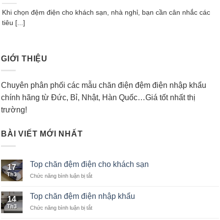
Khi chọn đệm điện cho khách sạn, nhà nghỉ, bạn cần cân nhắc các
tiêu [...]
GIỚI THIỆU
Chuyên phân phối các mẫu chăn điện đệm điện nhập khẩu
chính hãng từ Đức, Bỉ, Nhật, Hàn Quốc…Giá tốt nhất thị
trường!
BÀI VIẾT MỚI NHẤT
Top chăn đệm điện cho khách sạn
17
Th3
Chức năng bình luận bị tắt
ở
Top
chăn
Top chăn đệm điện nhập khẩu
14
đệm
Th3
Chức năng bình luận bị tắt
ở
điện
Top
cho