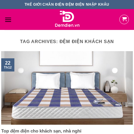
Skip
THẾ GIỚI CHĂN ĐIỆN ĐỆM ĐIỆN NHẬP KHẨU
to
content
TAG ARCHIVES:
ĐỆM ĐIỆN KHÁCH SẠN
22
Th12
Top đệm điện cho khách sạn, nhà nghỉ