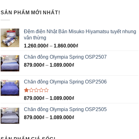
SẢN PHẨM MỚI NHẤT!
Đệm điện Nhật Bản Misuko Hiyamatsu tuyết nhung
vân thừng
1.260.000
₫
–
1.860.000
₫
Chăn đông Olympia Spring OSP2507
879.000
₫
–
1.089.000
₫
Chăn đông Olympia Spring OSP2506
Được
879.000
₫
–
1.089.000
₫
xếp
hạng
Chăn đông Olympia Spring OSP2505
1.00
5
879.000
₫
–
1.089.000
₫
sao