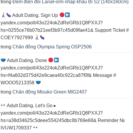
trong
Đệm điện đôi LanaForm nhập khẩu Bỉ S2 (140x160cm)
Adult Dating. Sign Up
yandex.com/poll/43o224okZdReGRb1Q8PXXJ?
hs=0255ce76b07b21eef3b97c45d09fae41& Support Ticket #
COEY7927999
trong
Chăn đông Olympia Spring OSP2506
Adult Dating. Done
yandex.com/poll/43o224okZdReGRb1Q8PXXJ?
hs=f4a602d375d42e9caea40c922ca87f0f& Message #
WOOO5213358
trong
Chăn đông Misuko Green MIG2407
Adult Dating. Let's Go ▸
yandex.com/poll/43o224okZdReGRb1Q8PXXJ?
hs=a38d34625c5deee554245dbc8b769e68& Reminder №
IVUW1709337