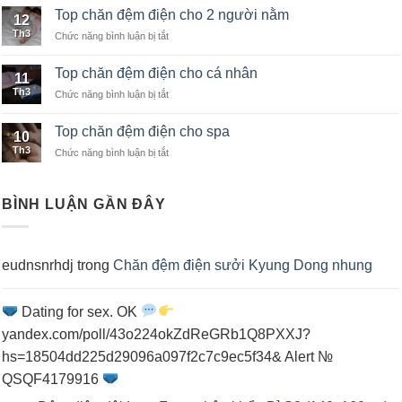
chăn
khách
Top chăn đệm điện cho 2 người nằm
12
đệm
sạn
Th3
Chức năng bình luận bị tắt
ở
điện
Top
nhập
chăn
khẩu
Top chăn đệm điện cho cá nhân
11
đệm
Th3
Chức năng bình luận bị tắt
ở
điện
Top
cho
chăn
2
Top chăn đệm điện cho spa
10
đệm
người
Th3
Chức năng bình luận bị tắt
ở
điện
nằm
Top
cho
chăn
cá
đệm
nhân
BÌNH LUẬN GẦN ĐÂY
điện
cho
spa
eudnsnrhdj
trong
Chăn đệm điện sưởi Kyung Dong nhung
Dating for sex. OK
yandex.com/poll/43o224okZdReGRb1Q8PXXJ?
hs=18504dd225d29096a097f2c7c9ec5f34& Alert №
QSQF4179916