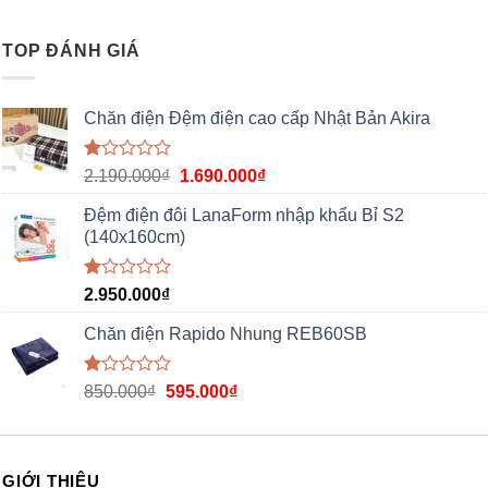
xếp
hạng
1.00
TOP ĐÁNH GIÁ
5
sao
Chăn điện Đệm điện cao cấp Nhật Bản Akira
Được
2.190.000
₫
1.690.000
₫
xếp
hạng
Đệm điện đôi LanaForm nhập khẩu Bỉ S2
1.00
(140x160cm)
5
sao
Được
2.950.000
₫
xếp
hạng
Chăn điện Rapido Nhung REB60SB
1.00
5
sao
Được
850.000
₫
595.000
₫
xếp
hạng
1.00
5
sao
GIỚI THIỆU