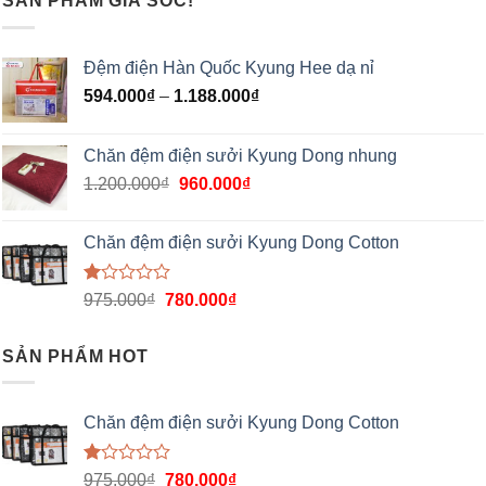
SẢN PHẨM GIÁ SỐC!
Đệm điện Hàn Quốc Kyung Hee dạ nỉ
594.000
₫
–
1.188.000
₫
Chăn đệm điện sưởi Kyung Dong nhung
1.200.000
₫
960.000
₫
Chăn đệm điện sưởi Kyung Dong Cotton
Được
975.000
₫
780.000
₫
xếp
hạng
1.00
SẢN PHẨM HOT
5
sao
Chăn đệm điện sưởi Kyung Dong Cotton
Được
975.000
₫
780.000
₫