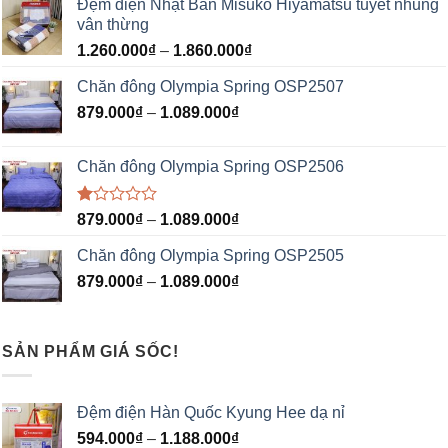
Đệm điện Nhật Bản Misuko Hiyamatsu tuyết nhung
vân thừng
1.260.000
₫
–
1.860.000
₫
Chăn đông Olympia Spring OSP2507
879.000
₫
–
1.089.000
₫
Chăn đông Olympia Spring OSP2506
Được
879.000
₫
–
1.089.000
₫
xếp
hạng
Chăn đông Olympia Spring OSP2505
1.00
5
879.000
₫
–
1.089.000
₫
sao
SẢN PHẨM GIÁ SỐC!
Đệm điện Hàn Quốc Kyung Hee dạ nỉ
594.000
₫
–
1.188.000
₫