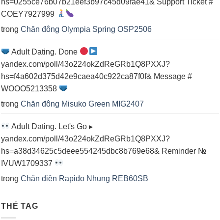
hs=0255ce76b07b21eef3b97c45d09fae41& Support Ticket #
COEY7927999
trong
Chăn đông Olympia Spring OSP2506
Adult Dating. Done
yandex.com/poll/43o224okZdReGRb1Q8PXXJ?
hs=f4a602d375d42e9caea40c922ca87f0f& Message #
WOOO5213358
trong
Chăn đông Misuko Green MIG2407
Adult Dating. Let's Go ▸
yandex.com/poll/43o224okZdReGRb1Q8PXXJ?
hs=a38d34625c5deee554245dbc8b769e68& Reminder №
IVUW1709337
trong
Chăn điện Rapido Nhung REB60SB
THẺ TAG