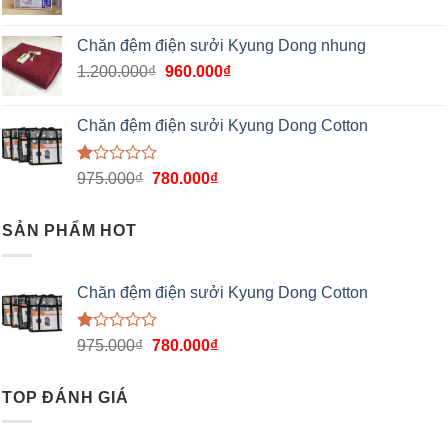
Chăn đệm điện sưởi Kyung Dong nhung
1.200.000
₫
960.000
₫
Chăn đệm điện sưởi Kyung Dong Cotton
Được
975.000
₫
780.000
₫
xếp
hạng
1.00
SẢN PHẨM HOT
5
sao
Chăn đệm điện sưởi Kyung Dong Cotton
Được
975.000
₫
780.000
₫
xếp
hạng
1.00
TOP ĐÁNH GIÁ
5
sao