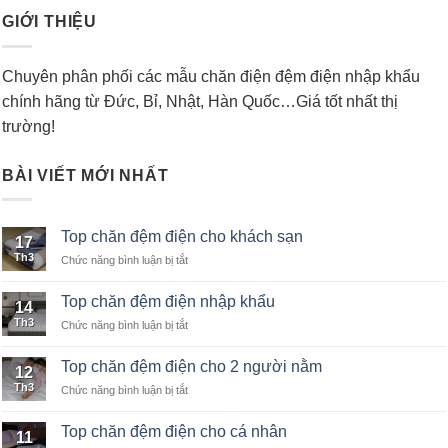
GIỚI THIỆU
Chuyên phân phối các mẫu chăn điện đệm điện nhập khẩu
chính hãng từ Đức, Bỉ, Nhật, Hàn Quốc…Giá tốt nhất thị
trường!
BÀI VIẾT MỚI NHẤT
Top chăn đệm điện cho khách sạn
17
Th3
Chức năng bình luận bị tắt
ở
Top
chăn
Top chăn đệm điện nhập khẩu
14
đệm
Th3
Chức năng bình luận bị tắt
ở
điện
Top
cho
chăn
khách
Top chăn đệm điện cho 2 người nằm
12
đệm
sạn
Th3
Chức năng bình luận bị tắt
ở
điện
Top
nhập
chăn
khẩu
Top chăn đệm điện cho cá nhân
11
đệm