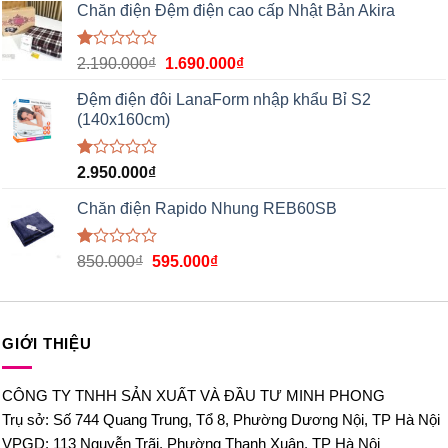
Chăn điện Đệm điện cao cấp Nhật Bản Akira
Được
2.190.000
₫
1.690.000
₫
xếp
hạng
Đệm điện đôi LanaForm nhập khẩu Bỉ S2
1.00
(140x160cm)
5
sao
Được
2.950.000
₫
xếp
hạng
Chăn điện Rapido Nhung REB60SB
1.00
5
sao
Được
850.000
₫
595.000
₫
xếp
hạng
1.00
5
sao
GIỚI THIỆU
CÔNG TY TNHH SẢN XUẤT VÀ ĐẦU TƯ MINH PHONG
Trụ sở: Số 744 Quang Trung, Tổ 8, Phường Dương Nội, TP Hà Nội
VPGD: 113 Nguyễn Trãi, Phường Thanh Xuân, TP Hà Nội