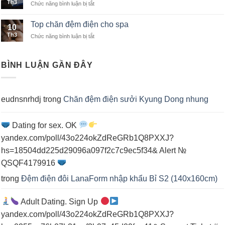
Th3
Chức năng bình luận bị tắt
ở
điện
Top
cho
chăn
2
Top chăn đệm điện cho spa
10
đệm
người
Th3
Chức năng bình luận bị tắt
ở
điện
nằm
Top
cho
chăn
cá
đệm
nhân
BÌNH LUẬN GẦN ĐÂY
điện
cho
spa
eudnsnrhdj
trong
Chăn đệm điện sưởi Kyung Dong nhung
Dating for sex. OK
yandex.com/poll/43o224okZdReGRb1Q8PXXJ?
hs=18504dd225d29096a097f2c7c9ec5f34& Alert №
QSQF4179916
trong
Đệm điện đôi LanaForm nhập khẩu Bỉ S2 (140x160cm)
Adult Dating. Sign Up
yandex.com/poll/43o224okZdReGRb1Q8PXXJ?