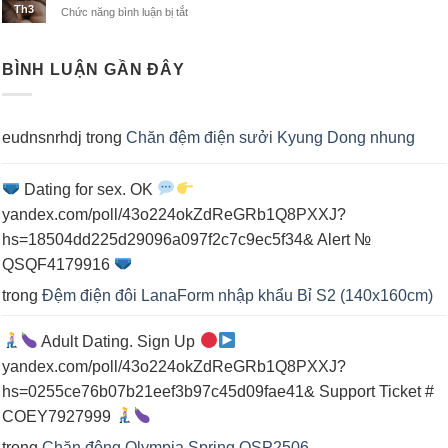
người
Th3
Chức năng bình luận bị tắt
ở
điện
nằm
Top
cho
chăn
cá
đệm
nhân
BÌNH LUẬN GẦN ĐÂY
điện
cho
spa
eudnsnrhdj
trong
Chăn đệm điện sưởi Kyung Dong nhung
Dating for sex. OK
yandex.com/poll/43o224okZdReGRb1Q8PXXJ?
hs=18504dd225d29096a097f2c7c9ec5f34& Alert №
QSQF4179916
trong
Đệm điện đôi LanaForm nhập khẩu Bỉ S2 (140x160cm)
Adult Dating. Sign Up
yandex.com/poll/43o224okZdReGRb1Q8PXXJ?
hs=0255ce76b07b21eef3b97c45d09fae41& Support Ticket #
COEY7927999
trong
Chăn đông Olympia Spring OSP2506