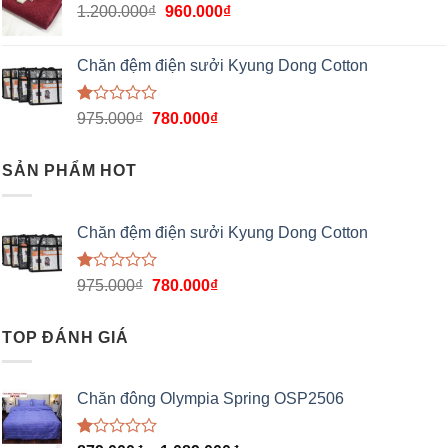
1.200.000
₫
960.000
₫
Chăn đệm điện sưởi Kyung Dong Cotton
Được
975.000
₫
780.000
₫
xếp
hạng
1.00
SẢN PHẨM HOT
5
sao
Chăn đệm điện sưởi Kyung Dong Cotton
Được
975.000
₫
780.000
₫
xếp
hạng
1.00
TOP ĐÁNH GIÁ
5
sao
Chăn đông Olympia Spring OSP2506