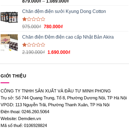
Được
879.000
₫
–
1.089.000
₫
xếp
hạng
Chăn đệm điện sưởi Kyung Dong Cotton
1.00
5
sao
Được
975.000
₫
780.000
₫
xếp
hạng
Chăn điện Đệm điện cao cấp Nhật Bản Akira
1.00
5
sao
Được
2.190.000
₫
1.690.000
₫
xếp
hạng
1.00
5
sao
GIỚI THIỆU
CÔNG TY TNHH SẢN XUẤT VÀ ĐẦU TƯ MINH PHONG
Trụ sở: Số 744 Quang Trung, Tổ 8, Phường Dương Nội, TP Hà Nội
VPGD: 113 Nguyễn Trãi, Phường Thanh Xuân, TP Hà Nội
Điện thoại: 0246.260.5064
Website: Demdien.vn
Mã số thuế: 0106928824