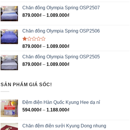
Chăn đông Olympia Spring OSP2507
879.000
₫
–
1.089.000
₫
Chăn đông Olympia Spring OSP2506
Được
879.000
₫
–
1.089.000
₫
xếp
hạng
Chăn đông Olympia Spring OSP2505
1.00
5
879.000
₫
–
1.089.000
₫
sao
SẢN PHẨM GIÁ SỐC!
Đệm điện Hàn Quốc Kyung Hee dạ nỉ
594.000
₫
–
1.188.000
₫
Chăn đệm điện sưởi Kyung Dong nhung