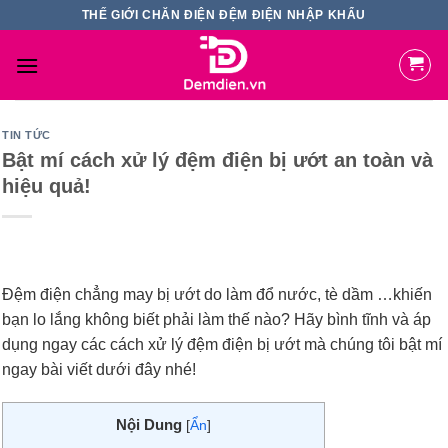
Skip
THẾ GIỚI CHĂN ĐIỆN ĐỆM ĐIỆN NHẬP KHẨU
to
content
TIN TỨC
Bật mí cách xử lý đệm điện bị ướt an toàn và
hiệu quả!
Đệm điện chẳng may bị ướt do làm đổ nước, tè dầm …khiến
bạn lo lắng không biết phải làm thế nào? Hãy bình tĩnh và áp
dụng ngay các cách xử lý đệm điện bị ướt mà chúng tôi bật mí
ngay bài viết dưới đây nhé!
Nội Dung
[
Ẩn
]