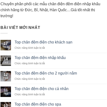
Chuyên phân phối các mẫu chăn điện đệm điện nhập khẩu
chính hãng từ Đức, Bỉ, Nhật, Hàn Quốc…Giá tốt nhất thị
trường!
BÀI VIẾT MỚI NHẤT
Top chăn đệm điện cho khách sạn
17
Th3
Chức năng bình luận bị tắt
ở
Top
chăn
Top chăn đệm điện nhập khẩu
14
đệm
Th3
Chức năng bình luận bị tắt
ở
điện
Top
cho
chăn
khách
Top chăn đệm điện cho 2 người nằm
12
đệm
sạn
Th3
Chức năng bình luận bị tắt
ở
điện
Top
nhập
chăn
khẩu
Top chăn đệm điện cho cá nhân
11
đệm
Th3
Chức năng bình luận bị tắt
ở
điện
Top
cho
chăn
2
Top chăn đệm điện cho spa
10
đệm