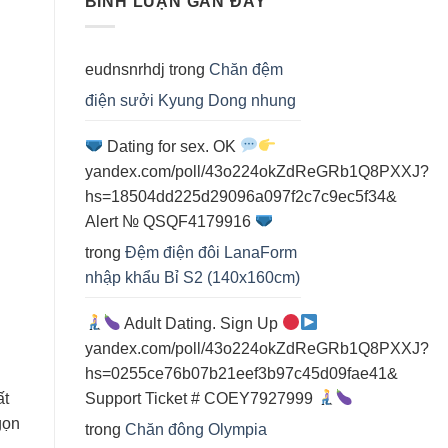
BÌNH LUẬN GẦN ĐÂY
điện
cho
spa
eudnsnrhdj
trong
Chăn đệm
điện sưởi Kyung Dong nhung
Dating for sex. OK
yandex.com/poll/43o224okZdReGRb1Q8PXXJ?
hs=18504dd225d29096a097f2c7c9ec5f34&
Alert № QSQF4179916
trong
Đệm điện đôi LanaForm
nhập khẩu Bỉ S2 (140x160cm)
Adult Dating. Sign Up
yandex.com/poll/43o224okZdReGRb1Q8PXXJ?
hs=0255ce76b07b21eef3b97c45d09fae41&
Support Ticket # COEY7927999
ất
gọn
trong
Chăn đông Olympia