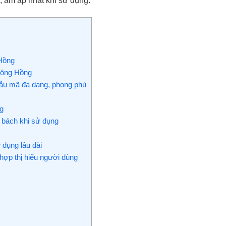
, ấm áp nhất khi sử dụng.
 Hồng
sông Hồng
ẫu mã đa dạng, phong phú
g
 bách khi sử dụng
dụng lâu dài
ợp thị hiếu người dùng
g