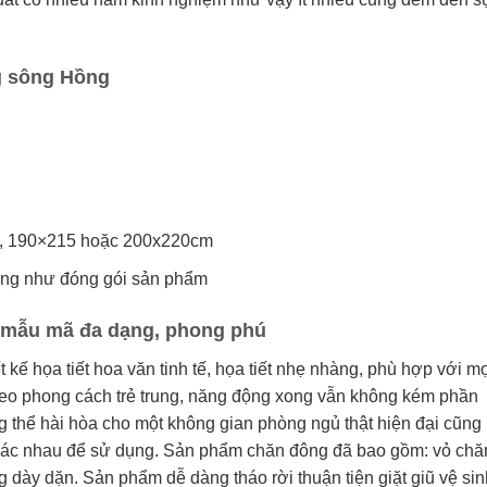
g sông Hồng
10, 190×215 hoặc 200x220cm
ũng như đóng gói sản phẩm
ế mẫu mã đa dạng, phong phú
ế họa tiết hoa văn tinh tế, họa tiết nhẹ nhàng, phù hợp với mọ
heo phong cách trẻ trung, năng động xong vẫn không kém phần
g thể hài hòa cho một không gian phòng ngủ thật hiện đại cũng
hác nhau để sử dụng. Sản phẩm chăn đông đã bao gồm: vỏ chă
 dày dặn. Sản phẩm dễ dàng tháo rời thuận tiện giặt giũ vệ sin