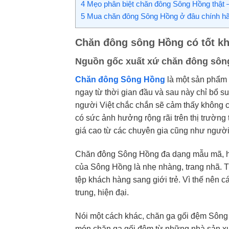
4
Mẹo phân biệt chăn đông Sông Hồng thật –
5
Mua chăn đông Sông Hồng ở đâu chính h
Chăn đông sông Hồng có tốt k
Nguồn gốc xuất xứ chăn đông sô
Chăn đông Sông Hồng
là một sản phẩm 
ngay từ thời gian đầu và sau này chỉ bổ 
người Việt chắc chắn sẽ cảm thấy không có 
có sức ảnh hưởng rộng rãi trên thị trườ
giá cao từ các chuyên gia cũng như người
Chăn đông Sông Hồng đa dạng mẫu mã, h
của Sông Hồng là nhẹ nhàng, trang nhã. 
tệp khách hàng sang giới trẻ. Vì thế nên 
trung, hiện đại.
Nói một cách khác, chăn ga gối đệm Sông 
món chăn ga gối đệm từ những nhà sản xu