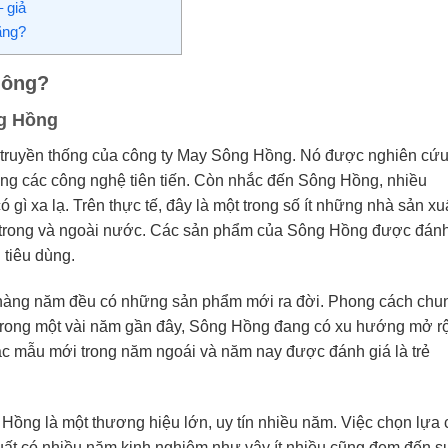
 giả
ãng?
hông?
ng Hồng
truyền thống của công ty May Sông Hồng. Nó được nghiên cứ
sung các công nghệ tiên tiến. Còn nhắc đến Sông Hồng, nhiều
gì xa lạ. Trên thực tế, đây là một trong số ít những nhà sản xu
ng trong và ngoài nước. Các sản phẩm của Sông Hồng được đán
 tiêu dùng.
àng năm đều có những sản phẩm mới ra đời. Phong cách chu
Trong một vài năm gần đây, Sông Hồng đang có xu hướng mở r
các mẫu mới trong năm ngoái và năm nay được đánh giá là trẻ
Hồng là một thương hiệu lớn, uy tín nhiều năm. Việc chọn lựa 
ất có nhiều năm kinh nghiệm như vậy ít nhiều cũng đem đến s