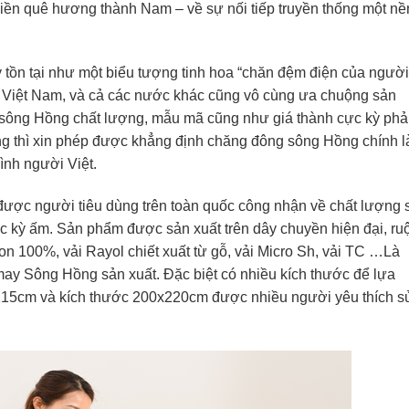
 miền quê hương thành Nam – về sự nối tiếp truyền thống một nề
ồn tại như một biểu tượng tinh hoa “chăn đệm điện của người
g Việt Nam, và cả các nước khác cũng vô cùng ưa chuộng sản
ng Hồng chất lượng, mẫu mã cũng như giá thành cực kỳ phả
 thì xin phép được khẳng định chăng đông sông Hồng chính l
ình người Việt.
được người tiêu dùng trên toàn quốc công nhận về chất lượng 
 kỳ ấm. Sản phẩm được sản xuất trên dây chuyền hiện đại, ruộ
on 100%, vải Rayol chiết xuất từ gỗ, vải Micro Sh, vải TC …Là
ay Sông Hồng sản xuất. Đặc biệt có nhiều kích thước để lựa
15cm và kích thước 200x220cm được nhiều người yêu thích s