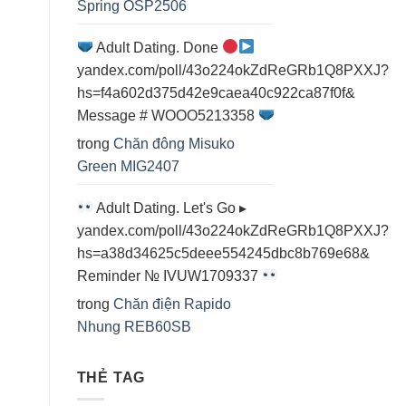
Spring OSP2506
Adult Dating. Done
yandex.com/poll/43o224okZdReGRb1Q8PXXJ?
hs=f4a602d375d42e9caea40c922ca87f0f&
Message # WOOO5213358
trong
Chăn đông Misuko
Green MIG2407
Adult Dating. Let's Go ▸
yandex.com/poll/43o224okZdReGRb1Q8PXXJ?
hs=a38d34625c5deee554245dbc8b769e68&
Reminder № IVUW1709337
trong
Chăn điện Rapido
Nhung REB60SB
THẺ TAG