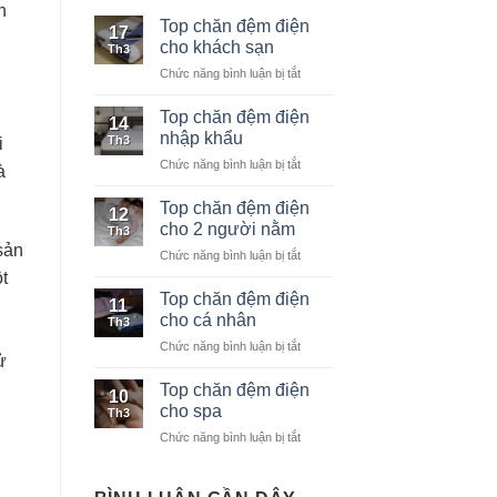
n
Top chăn đệm điện
17
cho khách sạn
Th3
Chức năng bình luận bị tắt
ở
Top
chăn
Top chăn đệm điện
14
đệm
nhập khẩu
Th3
i
điện
Chức năng bình luận bị tắt
ở
cho
à
Top
khách
chăn
Top chăn đệm điện
sạn
12
đệm
cho 2 người nằm
Th3
điện
sản
Chức năng bình luận bị tắt
ở
nhập
Top
t
khẩu
chăn
Top chăn đệm điện
11
đệm
cho cá nhân
Th3
điện
Chức năng bình luận bị tắt
ở
cho
ử
Top
2
chăn
Top chăn đệm điện
người
10
đệm
nằm
cho spa
Th3
điện
Chức năng bình luận bị tắt
ở
cho
Top
cá
chăn
nhân
đệm