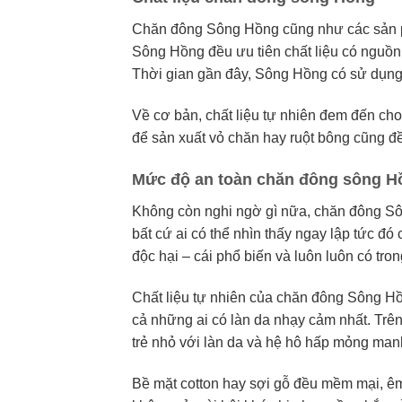
Chăn đông Sông Hồng cũng như các sản p
Sông Hồng đều ưu tiên chất liệu có nguồn 
Thời gian gần đây, Sông Hồng có sử dụng
Về cơ bản, chất liệu tự nhiên đem đến c
để sản xuất vỏ chăn hay ruột bông cũng đề
Mức độ an toàn chăn đông sông H
Không còn nghi ngờ gì nữa, chăn đông Sô
bất cứ ai có thể nhìn thấy ngay lập tức 
độc hại – cái phổ biến và luôn luôn có tro
Chất liệu tự nhiên của chăn đông Sông Hồ
cả những ai có làn da nhạy cảm nhất. Trê
trẻ nhỏ với làn da và hệ hô hấp mỏng man
Bề mặt cotton hay sợi gỗ đều mềm mại, êm