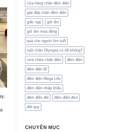
cửa hàng chăn đệm điện
giải đáp chăn đệm điện
giấc ngủ
giữ ấm
giữ ấm mùa đông
quà cho người lớn tuổi
ruột chăn Olympia có tốt không?
sửa chữa chăn điện
đệm điện
đệm điện Bỉ
đệm điện Mega Life
đệm điện nhập khẩu
ay.
đệm điện đôi
đệm điện đơn
đột quỵ
ủa
CHUYÊN MỤC