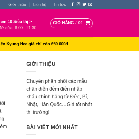
Giới thiệu
Liên hệ
Tin tức
em 10 Siêu thị >
GIỎ HÀNG /
0
₫
ở cửa: 8:00 - 21:30
iện Kyung Hee giá chỉ còn 650.000đ
GIỚI THIỆU
Chuyên phân phối các mẫu
chăn điện đệm điện nhập
khẩu chính hãng từ Đức, Bỉ,
tôi
Nhật, Hàn Quốc…Giá tốt nhất
t
thị trường!
ng
kém
BÀI VIẾT MỚI NHẤT