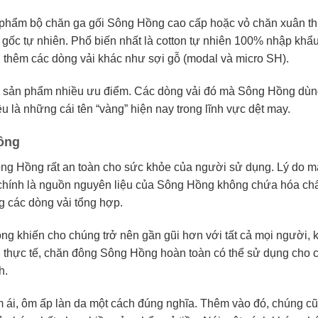
hẩm bộ chăn ga gối Sông Hồng cao cấp hoặc vỏ chăn xuân t
gốc tự nhiên. Phổ biến nhất là cotton tự nhiên 100% nhập khẩu
 thêm các dòng vải khác như sợi gỗ (modal và micro SH).
ho sản phẩm nhiều ưu điểm. Các dòng vải đó mà Sông Hồng dù
u là những cái tên “vàng” hiện nay trong lĩnh vực dệt may.
ồng
ng Hồng rất an toàn cho sức khỏe của người sử dụng. Lý do m
đó chính là nguồn nguyên liệu của Sông Hồng không chứa hóa ch
ng các dòng vải tổng hợp.
ng khiến cho chúng trở nên gần gũi hơn với tất cả mọi người, 
n thực tế, chăn đông Sông Hồng hoàn toàn có thể sử dụng cho 
h.
 ái, ôm ấp làn da một cách đúng nghĩa. Thêm vào đó, chúng c