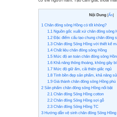
cơ thể người nằm. Tạo cảm giác thoải mái
Nội Dung
[
Ẩn
]
1
Chăn đông sông Hồng có tốt không?
1.1
Nguồn gốc xuất xứ chăn đông sông
1.2
Đặc điểm cấu tạo chung chăn đông 
1.3
Chăn đông Sông Hồng với thiết kế m
1.4
Chất liệu chăn đông sông Hồng
1.5
Mức độ an toàn chăn đông sông Hồn
1.6
Khả năng thông thoáng, không gây bí
1.7
Mức độ giữ ấm, cải thiện giấc ngủ
1.8
Tính bền đẹp sản phẩm, khả năng sử 
1.9
Giá thành chăn đông sông Hồng phù h
2
Sản phẩm chăn đông sông Hồng nổi bật
2.1
Chăn đông Sông Hồng cotton
2.2
Chăn đông Sông Hồng sợi gỗ
2.3
Chăn đông Sông Hồng TC
3
Hướng dẫn vệ sinh chăn đông Sông Hồn