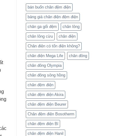
bán buốn chăn đệm điện
bảng giá chăn điện đệm điện
chăn ga gối đệm
chăn lông
chăn lông cừu
chăn điện
Chăn điện có tốn điện không?
u
chăn điện Mega Life
chăn đông
ất
chăn đông Olympia
h
chăn đông sông hồng
chăn đệm điện
ng
chăn đệm điện Akira
ộng
chăn đệm điện Beurer
Chăn đệm điện Bosotherm
chăn đệm điện Bỉ
các
chăn đệm điện Hanil
ự