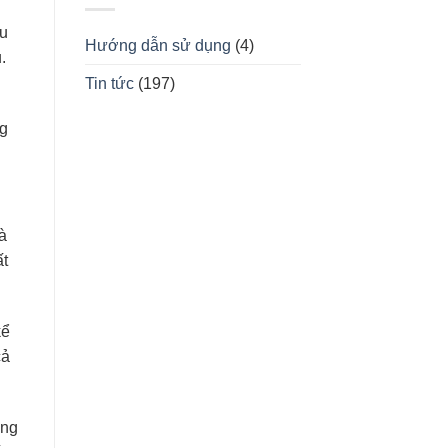
hu
Hướng dẫn sử dụng
(4)
.
Tin tức
(197)
ng
à
ất
kể
cả
ũng