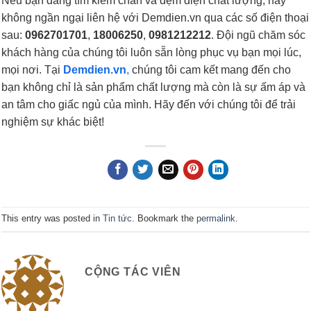
Nếu bạn đang tìm kiếm chăn và đệm điện chất lượng, hãy
không ngần ngại liên hệ với Demdien.vn qua các số điện thoại
sau:
0962701701
,
18006250
,
0981212212
. Đội ngũ chăm sóc
khách hàng của chúng tôi luôn sẵn lòng phục vụ bạn mọi lúc,
mọi nơi. Tại
Demdien.vn
,
chúng tôi cam kết mang đến cho
bạn không chỉ là sản phẩm chất lượng mà còn là sự ấm áp và
an tâm cho giấc ngủ của mình. Hãy đến với chúng tôi để trải
nghiệm sự khác biệt!
This entry was posted in
Tin tức
. Bookmark the
permalink
.
CỘNG TÁC VIÊN