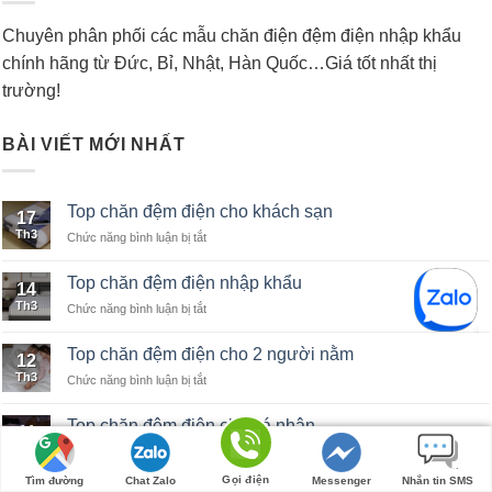
Chuyên phân phối các mẫu chăn điện đệm điện nhập khẩu
chính hãng từ Đức, Bỉ, Nhật, Hàn Quốc…Giá tốt nhất thị
trường!
BÀI VIẾT MỚI NHẤT
Top chăn đệm điện cho khách sạn
17
Th3
Chức năng bình luận bị tắt
ở
Top
chăn
Top chăn đệm điện nhập khẩu
14
đệm
Th3
Chức năng bình luận bị tắt
ở
điện
Top
cho
chăn
khách
Top chăn đệm điện cho 2 người nằm
12
đệm
sạn
Th3
Chức năng bình luận bị tắt
ở
điện
Top
nhập
chăn
khẩu
Top chăn đệm điện cho cá nhân
11
đệm
Th3
Chức năng bình luận bị tắt
ở
điện
Top
cho
Gọi điện
Tìm đường
Chat Zalo
Messenger
Nhắn tin SMS
chăn