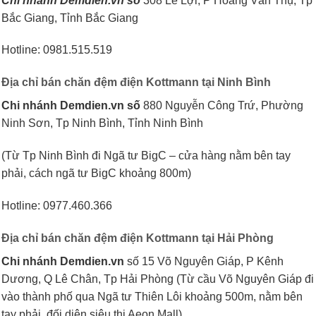
Chi nhánh Demdien.vn
số
308 Lê Lợi, P Hoàng Văn Thụ, Tp
Bắc Giang, Tỉnh Bắc Giang
Hotline: 0981.515.519
Địa chỉ bán chăn đệm điện Kottmann tại Ninh Bình
Chi nhánh Demdien.vn số
880 Nguyễn Công Trứ, Phường
Ninh Sơn, Tp Ninh Bình, Tỉnh Ninh Bình
(Từ Tp Ninh Bình đi Ngã tư BigC – cửa hàng nằm bên tay
phải, cách ngã tư BigC khoảng 800m)
Hotline: 0977.460.366
Địa chỉ bán chăn đệm điện Kottmann tại Hải Phòng
Chi nhánh Demdien.vn
số 15 Võ Nguyên Giáp, P Kênh
Dương, Q Lê Chân, Tp Hải Phòng (Từ cầu Võ Nguyên Giáp đi
vào thành phố qua Ngã tư Thiên Lôi khoảng 500m, nằm bên
tay phải, đối diện siêu thị Aeon Mall)