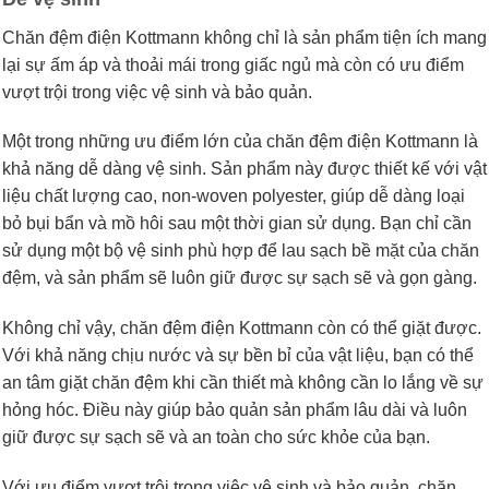
Chăn đệm điện Kottmann không chỉ là sản phẩm tiện ích mang
lại sự ấm áp và thoải mái trong giấc ngủ mà còn có ưu điểm
vượt trội trong việc vệ sinh và bảo quản.
Một trong những ưu điểm lớn của chăn đệm điện Kottmann là
khả năng dễ dàng vệ sinh. Sản phẩm này được thiết kế với vật
liệu chất lượng cao, non-woven polyester, giúp dễ dàng loại
bỏ bụi bẩn và mồ hôi sau một thời gian sử dụng. Bạn chỉ cần
sử dụng một bộ vệ sinh phù hợp để lau sạch bề mặt của chăn
đệm, và sản phẩm sẽ luôn giữ được sự sạch sẽ và gọn gàng.
Không chỉ vậy, chăn đệm điện Kottmann còn có thể giặt được.
Với khả năng chịu nước và sự bền bỉ của vật liệu, bạn có thể
an tâm giặt chăn đệm khi cần thiết mà không cần lo lắng về sự
hỏng hóc. Điều này giúp bảo quản sản phẩm lâu dài và luôn
giữ được sự sạch sẽ và an toàn cho sức khỏe của bạn.
Với ưu điểm vượt trội trong việc vệ sinh và bảo quản, chăn