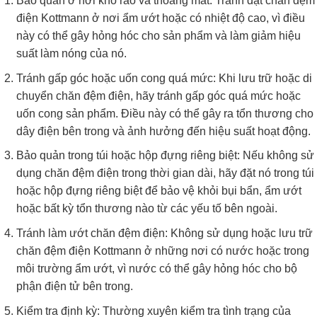
Bảo quản ở nơi khô ráo và thoáng mát: Tránh đặt chăn đệm
điện Kottmann ở nơi ẩm ướt hoặc có nhiệt độ cao, vì điều
này có thể gây hỏng hóc cho sản phẩm và làm giảm hiệu
suất làm nóng của nó.
Tránh gấp góc hoặc uốn cong quá mức: Khi lưu trữ hoặc di
chuyển chăn đệm điện, hãy tránh gấp góc quá mức hoặc
uốn cong sản phẩm. Điều này có thể gây ra tổn thương cho
dây điện bên trong và ảnh hưởng đến hiệu suất hoạt động.
Bảo quản trong túi hoặc hộp đựng riêng biệt: Nếu không sử
dụng chăn đệm điện trong thời gian dài, hãy đặt nó trong túi
hoặc hộp đựng riêng biệt để bảo vệ khỏi bụi bẩn, ẩm ướt
hoặc bất kỳ tổn thương nào từ các yếu tố bên ngoài.
Tránh làm ướt chăn đệm điện: Không sử dụng hoặc lưu trữ
chăn đệm điện Kottmann ở những nơi có nước hoặc trong
môi trường ẩm ướt, vì nước có thể gây hỏng hóc cho bộ
phận điện tử bên trong.
Kiểm tra định kỳ: Thường xuyên kiểm tra tình trạng của