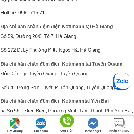
Hotline: 0961.715.711
Địa chỉ bán chăn đệm điện Kottmann tại Hà Giang
Số 59, Đường 20/8, Tổ 7, Hà Giang
Số 272 Đ. Lý Thường Kiệt, Ngọc Hà, Hà Giang
Địa chỉ bán chăn đệm điện Kottmann tại Tuyên Quang
Đội Cấn, Tp. Tuyên Quang, Tuyên Quang
Số 64 Lương Sơn Tuyết, P. Tân Quang, Tuyên Quang
Địa chỉ bán chăn đệm điện Kottmanntại Yên Bái
Số 561, Điện Biên, Phường Minh Tân, Thành Phố Yên Bái,
Tỉnh Yên Bái
Gọi điện
Tìm đường
Chat Zalo
Messenger
Nhắn tin SMS
Địa chỉ bán chăn đệm điện Kottmann tại Lai Châu