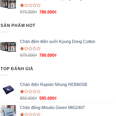
Được
975.000
₫
780.000
₫
xếp
hạng
1.00
SẢN PHẨM HOT
5
sao
Chăn đệm điện sưởi Kyung Dong Cotton
Được
975.000
₫
780.000
₫
xếp
hạng
1.00
TOP ĐÁNH GIÁ
5
sao
Chăn điện Rapido Nhung REB60SB
Được
850.000
₫
595.000
₫
xếp
hạng
Chăn đông Misuko Green MIG2407
1.00
5