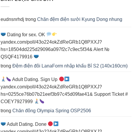
điện
cho
spa
eudnsnrhdj
trong
Chăn đệm điện sưởi Kyung Dong nhung
Dating for sex. OK
yandex.com/poll/43o224okZdReGRb1Q8PXXJ?
hs=18504dd225d29096a097f2c7c9ec5f34& Alert №
QSQF4179916
trong
Đệm điện đôi LanaForm nhập khẩu Bỉ S2 (140x160cm)
Adult Dating. Sign Up
yandex.com/poll/43o224okZdReGRb1Q8PXXJ?
hs=0255ce76b07b21eef3b97c45d09fae41& Support Ticket #
COEY7927999
trong
Chăn đông Olympia Spring OSP2506
Adult Dating. Done
yandex.com/poll/43o224okZdReGRb1Q8PXXJ?