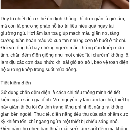
Duy trì nhiệt độ cơ thể ổn định không chỉ đơn giản là giữ ấm,
mà còn là phương pháp hỗ trợ trị liệu hiệu quả ngay tại
giường ngủ. Hơi ấm lan tỏa giúp mạch máu giãn nở, tăng
cường tuần hoàn máu và xua tan những cơn tê buốt ở tứ chi.
Đối với ông bà hay những người mắc chứng đau khớp mãn
tính, chăn đệm điện giống như một chiếc “túi chườm” khổng lồ,
làm dịu các cơn đau nhức khi trái gió trở trời, bảo vệ toàn diện
hệ xương khớp trong suốt mùa đông.
Tiết kiệm điện
Sử dụng chăn đệm điện là cách chi tiêu thông minh để tiết
kiệm ngân sách gia đình. Với nguyên lý làm ấm tại chỗ, thiết bị
này giảm thiểu tối đa tình trạng lãng phí nhiệt năng ra không
gian bên ngoài. Thực tế, điện năng tiêu thụ của sản phẩm cực
kỳ khiêm tốn, chỉ ngang ngửa một thiết bị chiếu sáng nhỏ.
Điều này cho phép bạn thoải mái sưởi ấm suốt đêm mà không