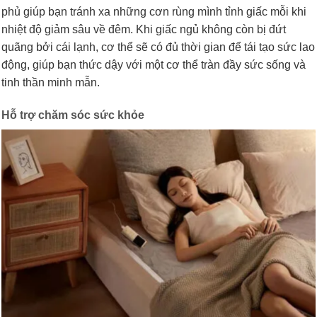
phủ giúp bạn tránh xa những cơn rùng mình tỉnh giấc mỗi khi
nhiệt độ giảm sâu về đêm. Khi giấc ngủ không còn bị đứt
quãng bởi cái lạnh, cơ thể sẽ có đủ thời gian để tái tạo sức lao
động, giúp bạn thức dậy với một cơ thể tràn đầy sức sống và
tinh thần minh mẫn.
Hỗ trợ chăm sóc sức khỏe