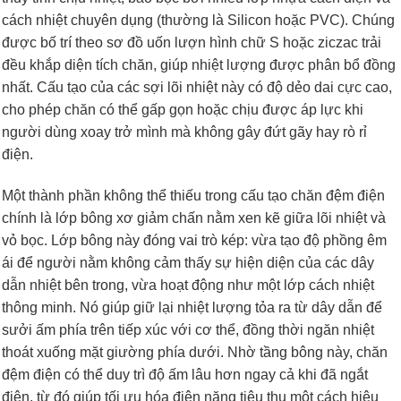
cách nhiệt chuyên dụng (thường là Silicon hoặc PVC). Chúng
được bố trí theo sơ đồ uốn lượn hình chữ S hoặc ziczac trải
đều khắp diện tích chăn, giúp nhiệt lượng được phân bổ đồng
nhất. Cấu tạo của các sợi lõi nhiệt này có độ dẻo dai cực cao,
cho phép chăn có thể gấp gọn hoặc chịu được áp lực khi
người dùng xoay trở mình mà không gây đứt gãy hay rò rỉ
điện.
Một thành phần không thể thiếu trong cấu tạo chăn đệm điện
chính là lớp bông xơ giảm chấn nằm xen kẽ giữa lõi nhiệt và
vỏ bọc. Lớp bông này đóng vai trò kép: vừa tạo độ phồng êm
ái để người nằm không cảm thấy sự hiện diện của các dây
dẫn nhiệt bên trong, vừa hoạt động như một lớp cách nhiệt
thông minh. Nó giúp giữ lại nhiệt lượng tỏa ra từ dây dẫn để
sưởi ấm phía trên tiếp xúc với cơ thể, đồng thời ngăn nhiệt
thoát xuống mặt giường phía dưới. Nhờ tầng bông này, chăn
đệm điện có thể duy trì độ ấm lâu hơn ngay cả khi đã ngắt
điện, từ đó giúp tối ưu hóa điện năng tiêu thụ một cách hiệu