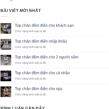
BÀI VIẾT MỚI NHẤT
Top chăn đệm điện cho khách sạn
17
Th3
Chức năng bình luận bị tắt
ở
Top
chăn
Top chăn đệm điện nhập khẩu
14
đệm
Th3
Chức năng bình luận bị tắt
ở
điện
Top
cho
chăn
khách
Top chăn đệm điện cho 2 người nằm
12
đệm
sạn
Th3
Chức năng bình luận bị tắt
ở
điện
Top
nhập
chăn
khẩu
Top chăn đệm điện cho cá nhân
11
đệm
Th3
Chức năng bình luận bị tắt
ở
điện
Top
cho
chăn
2
Top chăn đệm điện cho spa
10
đệm
người
Th3
Chức năng bình luận bị tắt
ở
điện
nằm
Top
cho
chăn
cá
đệm
nhân
BÌNH LUẬN GẦN ĐÂY