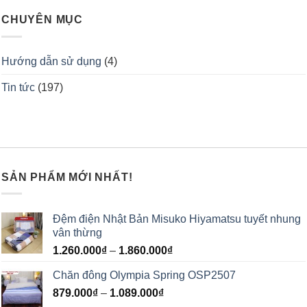
CHUYÊN MỤC
Hướng dẫn sử dụng
(4)
Tin tức
(197)
SẢN PHẨM MỚI NHẤT!
Đệm điện Nhật Bản Misuko Hiyamatsu tuyết nhung
vân thừng
1.260.000
₫
–
1.860.000
₫
Chăn đông Olympia Spring OSP2507
879.000
₫
–
1.089.000
₫