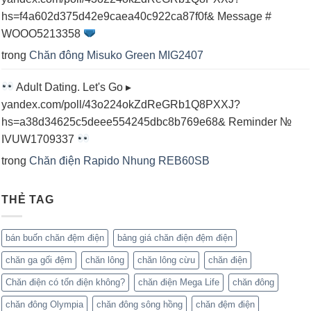
hs=f4a602d375d42e9caea40c922ca87f0f& Message #
WOOO5213358
trong
Chăn đông Misuko Green MIG2407
Adult Dating. Let's Go ▸
yandex.com/poll/43o224okZdReGRb1Q8PXXJ?
hs=a38d34625c5deee554245dbc8b769e68& Reminder №
IVUW1709337
trong
Chăn điện Rapido Nhung REB60SB
THẺ TAG
bán buốn chăn đệm điện
bảng giá chăn điện đệm điện
chăn ga gối đệm
chăn lông
chăn lông cừu
chăn điện
Chăn điện có tốn điện không?
chăn điện Mega Life
chăn đông
chăn đông Olympia
chăn đông sông hồng
chăn đệm điện