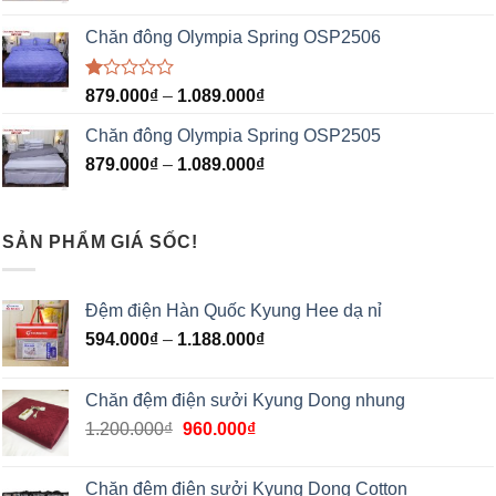
Chăn đông Olympia Spring OSP2506
Được
879.000
₫
–
1.089.000
₫
xếp
hạng
Chăn đông Olympia Spring OSP2505
1.00
5
879.000
₫
–
1.089.000
₫
sao
SẢN PHẨM GIÁ SỐC!
Đệm điện Hàn Quốc Kyung Hee dạ nỉ
594.000
₫
–
1.188.000
₫
Chăn đệm điện sưởi Kyung Dong nhung
1.200.000
₫
960.000
₫
Chăn đệm điện sưởi Kyung Dong Cotton