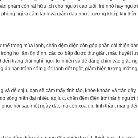
 sản phẩm còn rất hữu ích cho người cao tuổi, trẻ nhỏ hay người
t, phòng ngừa cảm lạnh và giảm đau nhức xương khớp khi thời t
 thể trong mùa lạnh, chăn đệm điện còn góp phần cải thiện đá
 trong hơi ấm ổn định, các cơ bắp được thư giãn, máu huyết lư
t đến trạng thái nghỉ ngơi tự nhiên và dễ dàng chìm vào giấc n
 giúp bạn tránh cảm giác lạnh đột ngột, giảm hiện tượng mất ng
 và dễ chịu, bạn sẽ cảm thấy tỉnh táo, khỏe khoắn và tràn đầy
ịp sống hiện đại nhiều áp lực, chăn đệm điện trở thành người 
ể phục hồi sau một ngày dài, mà còn xoa dịu tinh thần, mang đế
 chăn đệm điện còn mang đến nhiều lợi ích thiết thực cho sức