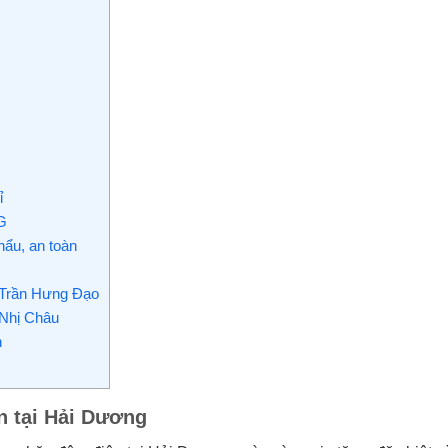
ỉ
G
ẩu, an toàn
 Trần Hưng Đạo
 Nhị Châu
n
n tại Hải Dương