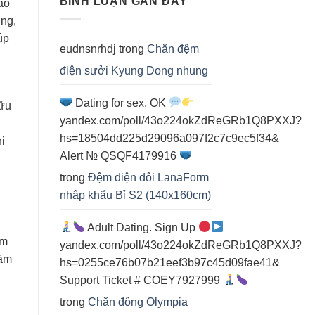
BÌNH LUẬN GẦN ĐÂY
ào
điện
ụng,
cho
spa
úp
eudnsnrhdj
trong
Chăn đệm
điện sưởi Kyung Dong nhung
Dating for sex. OK
hữu
yandex.com/poll/43o224okZdReGRb1Q8PXXJ?
hs=18504dd225d29096a097f2c7c9ec5f34&
ị
Alert № QSQF4179916
trong
Đệm điện đôi LanaForm
nhập khẩu Bỉ S2 (140x160cm)
Adult Dating. Sign Up
ảm
yandex.com/poll/43o224okZdReGRb1Q8PXXJ?
làm
hs=0255ce76b07b21eef3b97c45d09fae41&
Support Ticket # COEY7927999
trong
Chăn đông Olympia