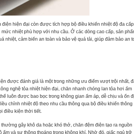
điện hiện đại còn được tích hợp bộ điều khiển nhiệt độ đa cấp
 mức nhiệt phù hợp với nhu cầu. Ở các dòng cao cấp, sản ph
uá nhiệt, cảm biến an toàn và bảo vệ quá tải, giúp đảm bảo an 
n được đánh giá là một trong những ưu điểm vượt trội nhất, 
công nghệ tỏa nhiệt hiện đại, chăn nhanh chóng lan tỏa hơi ấm
 thể luôn được bao bọc trong không gian ấm áp, dễ chịu và ổn đ
iều chỉnh nhiệt độ theo nhu cầu thông qua bộ điều khiển thông
 điều kiện thời tiết.
ng thường gây khô da hoặc khó thở, chăn đệm điện tạo ra nguồn
độ ẩm và sự thông thoáng trong không khí. Nhờ đó, giấc ngủ trở