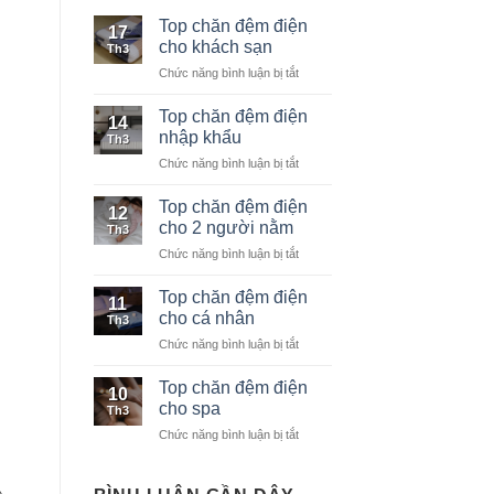
Top chăn đệm điện
17
cho khách sạn
Th3
Chức năng bình luận bị tắt
ở
Top
chăn
Top chăn đệm điện
14
đệm
nhập khẩu
Th3
điện
Chức năng bình luận bị tắt
ở
cho
Top
khách
chăn
Top chăn đệm điện
sạn
12
đệm
cho 2 người nằm
Th3
điện
Chức năng bình luận bị tắt
ở
nhập
Top
khẩu
chăn
Top chăn đệm điện
11
đệm
cho cá nhân
Th3
điện
Chức năng bình luận bị tắt
ở
cho
Top
2
chăn
Top chăn đệm điện
người
10
đệm
nằm
cho spa
Th3
điện
Chức năng bình luận bị tắt
ở
cho
Top
cá
chăn
nhân
đệm