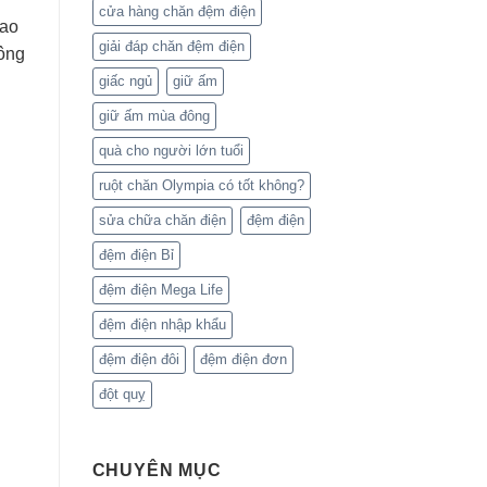
cửa hàng chăn đệm điện
rao
giải đáp chăn đệm điện
đông
giấc ngủ
giữ ấm
giữ ấm mùa đông
quà cho người lớn tuổi
ruột chăn Olympia có tốt không?
sửa chữa chăn điện
đệm điện
đệm điện Bỉ
đệm điện Mega Life
đệm điện nhập khẩu
đệm điện đôi
đệm điện đơn
đột quỵ
CHUYÊN MỤC