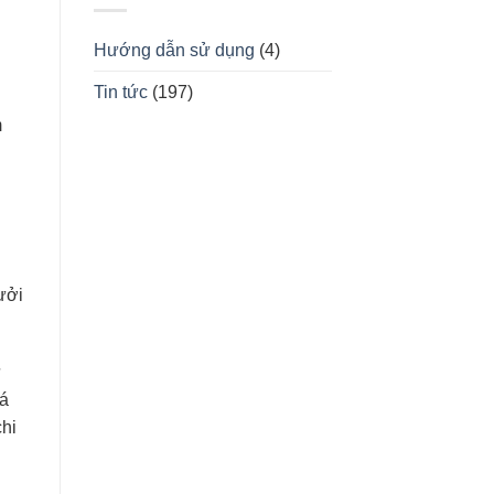
Hướng dẫn sử dụng
(4)
Tin tức
(197)
m
ưởi
ự
uá
chi