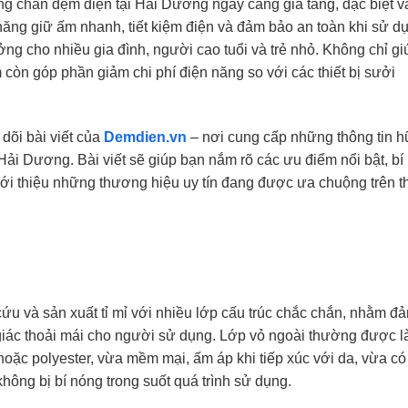
g chăn đệm điện tại Hải Dương ngày càng gia tăng, đặc biệt v
ăng giữ ấm nhanh, tiết kiệm điện và đảm bảo an toàn khi sử d
ởng cho nhiều gia đình, người cao tuổi và trẻ nhỏ. Không chỉ gi
còn góp phần giảm chi phí điện năng so với các thiết bị sưởi
dõi bài viết của
Demdien.vn
– nơi cung cấp những thông tin 
Hải Dương. Bài viết sẽ giúp bạn nắm rõ các ưu điểm nổi bật, bí
ới thiệu những thương hiệu uy tín đang được ưa chuộng trên th
u và sản xuất tỉ mỉ với nhiều lớp cấu trúc chắc chắn, nhằm đ
 giác thoải mái cho người sử dụng. Lớp vỏ ngoài thường được 
 hoặc polyester, vừa mềm mại, ấm áp khi tiếp xúc với da, vừa có
hông bị bí nóng trong suốt quá trình sử dụng.