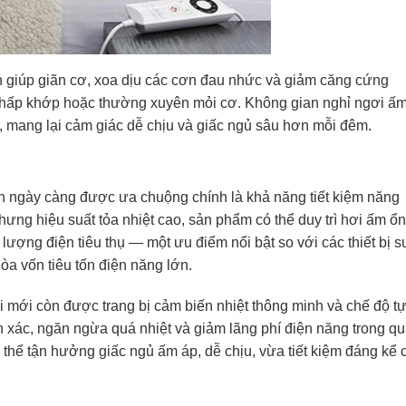
n giúp giãn cơ, xoa dịu các cơn đau nhức và giảm căng cứng
 thấp khớp hoặc thường xuyên mỏi cơ. Không gian nghỉ ngơi ấ
ss, mang lại cảm giác dễ chịu và giấc ngủ sâu hơn mỗi đêm.
n ngày càng được ưa chuộng chính là khả năng tiết kiệm năng
hưng hiệu suất tỏa nhiệt cao, sản phẩm có thể duy trì hơi ấm ổn
ượng điện tiêu thụ — một ưu điểm nổi bật so với các thiết bị s
a vốn tiêu tốn điện năng lớn.
 mới còn được trang bị cảm biến nhiệt thông minh và chế độ t
nh xác, ngăn ngừa quá nhiệt và giảm lãng phí điện năng trong q
thể tận hưởng giấc ngủ ấm áp, dễ chịu, vừa tiết kiệm đáng kể 