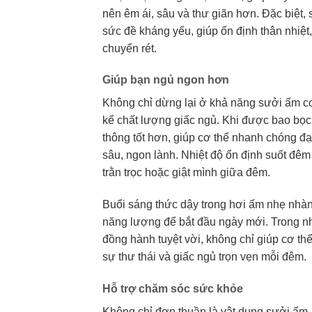
nên êm ái, sâu và thư giãn hơn. Đặc biệt,
sức đề kháng yếu, giúp ổn định thân nhiệ
chuyển rét.
Giúp bạn ngủ ngon hơn
Không chỉ dừng lại ở khả năng sưởi ấm cơ
kể chất lượng giấc ngủ. Khi được bao bọc
thông tốt hơn, giúp cơ thể nhanh chóng đạ
sâu, ngon lành. Nhiệt độ ổn định suốt đêm
trằn trọc hoặc giật mình giữa đêm.
Buổi sáng thức dậy trong hơi ấm nhẹ nhàng
năng lượng để bắt đầu ngày mới. Trong nh
đồng hành tuyệt vời, không chỉ giúp cơ th
sự thư thái và giấc ngủ trọn vẹn mỗi đêm.
Hỗ trợ chăm sóc sức khỏe
Không chỉ đơn thuần là vật dụng sưởi ấm,