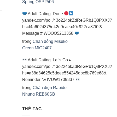
Spring OSP2506
c
Adult Dating. Done
yandex.com/poll/43o224okZdReGRb1Q8PXXJ?
hs=f4a602d375d42e9caea40c922ca87f0f&
Message # WOOO5213358
trong
Chăn đông Misuko
Green MIG2407
Adult Dating. Let's Go ▸
yandex.com/poll/43o224okZdReGRb1Q8PXXJ?
hs=a38d34625c5deee554245dbc8b769e68&
Reminder № IVUW1709337
trong
Chăn điện Rapido
Nhung REB60SB
THẺ TAG