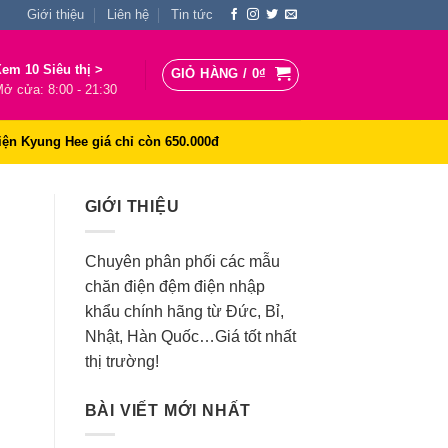
Giới thiệu
Liên hệ
Tin tức
em 10 Siêu thị >
GIỎ HÀNG /
0
₫
ở cửa: 8:00 - 21:30
iện Kyung Hee giá chỉ còn 650.000đ
GIỚI THIỆU
Chuyên phân phối các mẫu
chăn điện đệm điện nhập
khẩu chính hãng từ Đức, Bỉ,
Nhật, Hàn Quốc…Giá tốt nhất
thị trường!
BÀI VIẾT MỚI NHẤT