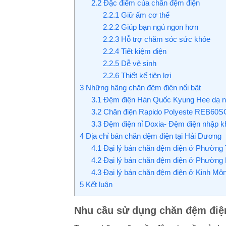
2.2
Đặc điểm của chăn đệm điện
2.2.1
Giữ ấm cơ thể
2.2.2
Giúp bạn ngủ ngon hơn
2.2.3
Hỗ trợ chăm sóc sức khỏe
2.2.4
Tiết kiệm điện
2.2.5
Dễ vệ sinh
2.2.6
Thiết kế tiện lợi
3
Những hãng chăn đệm điện nổi bật
3.1
Đệm điện Hàn Quốc Kyung Hee dạ n
3.2
Chăn điện Rapido Polyeste REB60S
3.3
Đệm điện nỉ Doxia- Đệm điện nhập kh
4
Địa chỉ bán chăn đệm điện tại Hải Dương
4.1
Đại lý bán chăn đệm điện ở Phường
4.2
Đại lý bán chăn đệm điện ở Phường
4.3
Đại lý bán chăn đệm điện ở Kinh Mô
5
Kết luận
Nhu cầu sử dụng chăn đệm điệ