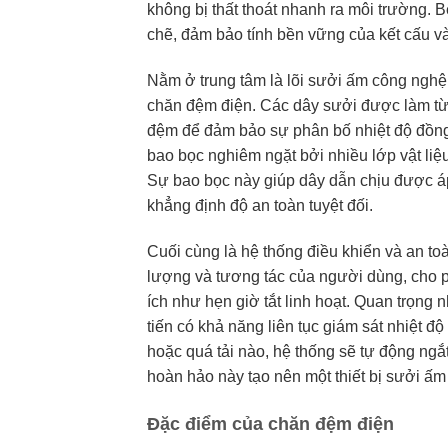
không bị thất thoát nhanh ra môi trường. B
chẽ, đảm bảo tính bền vững của kết cấu v
Nằm ở trung tâm là lõi sưởi ấm công nghệ 
chăn đệm điện. Các dây sưởi được làm từ v
đệm để đảm bảo sự phân bố nhiệt độ đồng 
bao bọc nghiêm ngặt bởi nhiều lớp vật liệ
Sự bao bọc này giúp dây dẫn chịu được áp
khẳng định độ an toàn tuyệt đối.
Cuối cùng là hệ thống điều khiển và an to
lượng và tương tác của người dùng, cho ph
ích như hẹn giờ tắt linh hoạt. Quan trọng 
tiến có khả năng liên tục giám sát nhiệt độ
hoặc quá tải nào, hệ thống sẽ tự động ngắ
hoàn hảo này tạo nên một thiết bị sưởi ấm 
Đặc điểm của chăn đệm điện