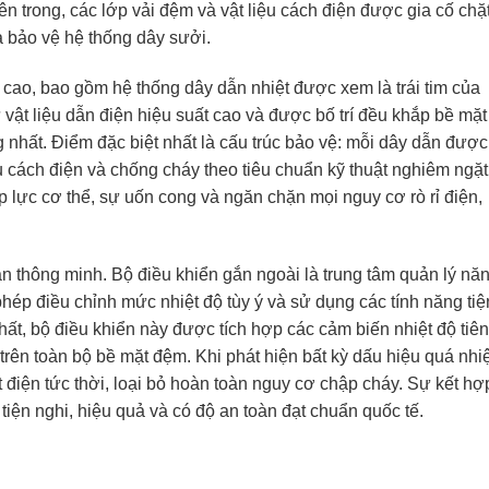
ên trong, các lớp vải đệm và vật liệu cách điện được gia cố chặ
à bảo vệ hệ thống dây sưởi.
cao, bao gồm hệ thống dây dẫn nhiệt được xem là trái tim của
ật liệu dẫn điện hiệu suất cao và được bố trí đều khắp bề mặt
nhất. Điểm đặc biệt nhất là cấu trúc bảo vệ: mỗi dây dẫn được
u cách điện và chống cháy theo tiêu chuẩn kỹ thuật nghiêm ngặt
 lực cơ thể, sự uốn cong và ngăn chặn mọi nguy cơ rò rỉ điện,
àn thông minh. Bộ điều khiển gắn ngoài là trung tâm quản lý nă
ép điều chỉnh mức nhiệt độ tùy ý và sử dụng các tính năng tiệ
nhất, bộ điều khiển này được tích hợp các cảm biến nhiệt độ tiên
 trên toàn bộ bề mặt đệm. Khi phát hiện bất kỳ dấu hiệu quá nhiệ
t điện tức thời, loại bỏ hoàn toàn nguy cơ chập cháy. Sự kết hợ
tiện nghi, hiệu quả và có độ an toàn đạt chuẩn quốc tế.