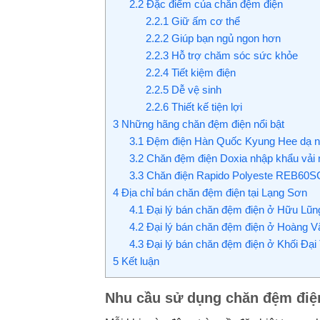
2.2
Đặc điểm của chăn đệm điện
2.2.1
Giữ ấm cơ thể
2.2.2
Giúp bạn ngủ ngon hơn
2.2.3
Hỗ trợ chăm sóc sức khỏe
2.2.4
Tiết kiệm điện
2.2.5
Dễ vệ sinh
2.2.6
Thiết kế tiện lợi
3
Những hãng chăn đệm điện nổi bật
3.1
Đệm điện Hàn Quốc Kyung Hee dạ n
3.2
Chăn đệm điện Doxia nhập khẩu vải
3.3
Chăn điện Rapido Polyeste REB60S
4
Địa chỉ bán chăn đệm điện tại Lạng Sơn
4.1
Đại lý bán chăn đệm điện ở Hữu Lũn
4.2
Đại lý bán chăn đệm điện ở Hoàng V
4.3
Đại lý bán chăn đệm điện ở Khối Đại
5
Kết luận
Nhu cầu sử dụng chăn đệm điệ