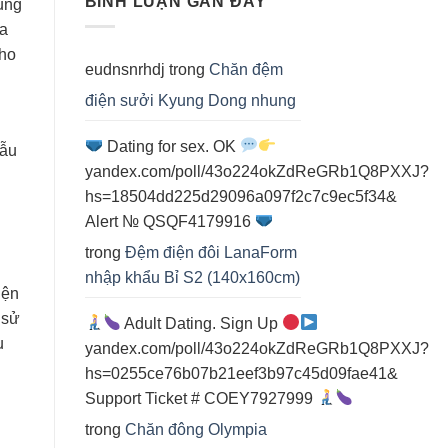
BÌNH LUẬN GẦN ĐÂY
dụng
điện
ia
cho
spa
cho
eudnsnrhdj
trong
Chăn đệm
điện sưởi Kyung Dong nhung
Dating for sex. OK
mẫu
yandex.com/poll/43o224okZdReGRb1Q8PXXJ?
hs=18504dd225d29096a097f2c7c9ec5f34&
Alert № QSQF4179916
trong
Đệm điện đôi LanaForm
nhập khẩu Bỉ S2 (140x160cm)
iện
 sử
Adult Dating. Sign Up
u
yandex.com/poll/43o224okZdReGRb1Q8PXXJ?
hs=0255ce76b07b21eef3b97c45d09fae41&
Support Ticket # COEY7927999
trong
Chăn đông Olympia