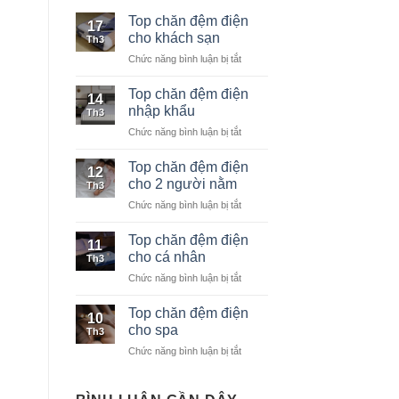
Top chăn đệm điện
17
cho khách sạn
Th3
Chức năng bình luận bị tắt
ở
Top
chăn
Top chăn đệm điện
14
đệm
nhập khẩu
Th3
điện
Chức năng bình luận bị tắt
ở
cho
Top
khách
chăn
Top chăn đệm điện
sạn
12
đệm
cho 2 người nằm
Th3
điện
Chức năng bình luận bị tắt
ở
nhập
Top
khẩu
chăn
Top chăn đệm điện
11
đệm
cho cá nhân
Th3
điện
Chức năng bình luận bị tắt
ở
cho
Top
2
chăn
Top chăn đệm điện
người
10
đệm
nằm
cho spa
Th3
điện
Chức năng bình luận bị tắt
ở
cho
Top
cá
chăn
nhân
đệm