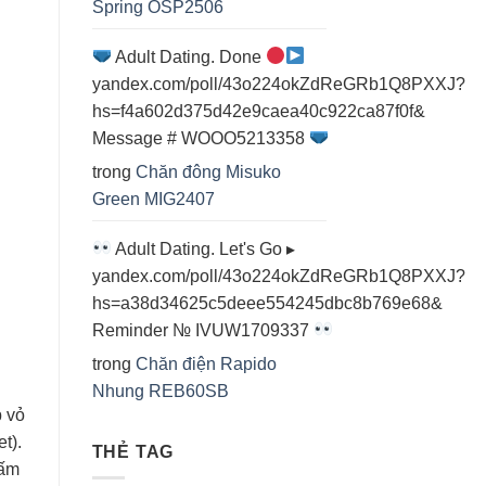
Spring OSP2506
Adult Dating. Done
yandex.com/poll/43o224okZdReGRb1Q8PXXJ?
hs=f4a602d375d42e9caea40c922ca87f0f&
Message # WOOO5213358
trong
Chăn đông Misuko
Green MIG2407
Adult Dating. Let's Go ▸
yandex.com/poll/43o224okZdReGRb1Q8PXXJ?
hs=a38d34625c5deee554245dbc8b769e68&
Reminder № IVUW1709337
trong
Chăn điện Rapido
Nhung REB60SB
p vỏ
t).
THẺ TAG
 ấm