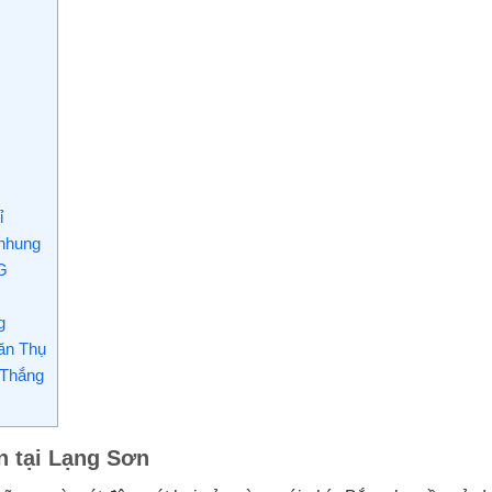
ỉ
 nhung
G
g
ăn Thụ
 Thắng
n tại Lạng Sơn