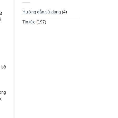
Hướng dẫn sử dụng
(4)
t
ả
Tin tức
(197)
o bộ
rong
n,