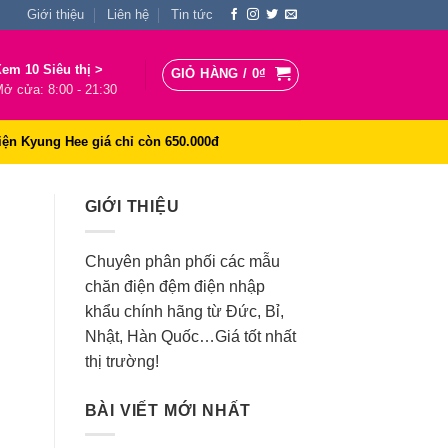
Giới thiệu
Liên hệ
Tin tức
em 10 Siêu thị >
GIỎ HÀNG /
0
₫
ở cửa: 8:00 - 21:30
iện Kyung Hee giá chỉ còn 650.000đ
GIỚI THIỆU
Chuyên phân phối các mẫu
chăn điện đệm điện nhập
khẩu chính hãng từ Đức, Bỉ,
Nhật, Hàn Quốc…Giá tốt nhất
thị trường!
BÀI VIẾT MỚI NHẤT