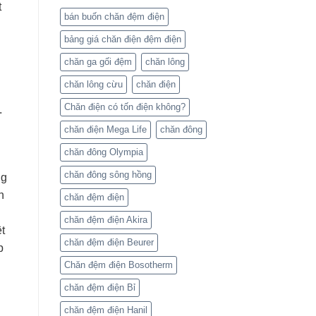
t
bán buốn chăn đệm điện
bảng giá chăn điện đệm điện
chăn ga gối đệm
chăn lông
chăn lông cừu
chăn điện
Chăn điện có tốn điện không?
.
chăn điện Mega Life
chăn đông
chăn đông Olympia
chăn đông sông hồng
ng
n
chăn đệm điện
chăn đệm điện Akira
t
chăn đệm điện Beurer
p
Chăn đệm điện Bosotherm
chăn đệm điện Bỉ
chăn đệm điện Hanil