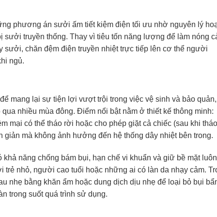
ng phương án sưởi ấm tiết kiệm điện tối ưu nhờ nguyên lý hoạ
bị sưởi truyền thống. Thay vì tiêu tốn năng lượng để làm nóng c
sưởi, chăn đệm điện truyền nhiệt trực tiếp lên cơ thể người
hi ngủ.
 mang lại sự tiện lợi vượt trội trong việc vệ sinh và bảo quản,
 qua nhiều mùa đông. Điểm nổi bật nằm ở thiết kế thông minh:
 mại có thể tháo rời hoặc cho phép giặt cả chiếc (sau khi thá
ơn giản mà không ảnh hưởng đến hệ thống dây nhiệt bên trong.
 có khả năng chống bám bụi, hạn chế vi khuẩn và giữ bề mặt luôn
i trẻ nhỏ, người cao tuổi hoặc những ai có làn da nhạy cảm. T
lau nhẹ bằng khăn ẩm hoặc dung dịch dịu nhẹ để loại bỏ bụi bẩ
n trong suốt quá trình sử dụng.