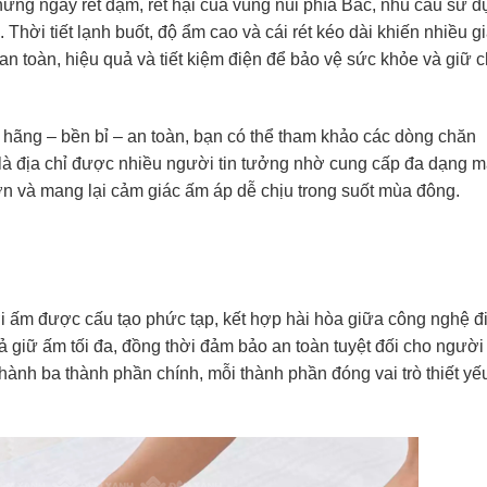
những ngày rét đậm, rét hại của vùng núi phía Bắc, nhu cầu sử 
Thời tiết lạnh buốt, độ ẩm cao và cái rét kéo dài khiến nhiều g
 an toàn, hiệu quả và tiết kiệm điện để bảo vệ sức khỏe và giữ 
hãng – bền bỉ – an toàn, bạn có thể tham khảo các dòng chăn
là địa chỉ được nhiều người tin tưởng nhờ cung cấp đa dạng 
n và mang lại cảm giác ấm áp dễ chịu trong suốt mùa đông.
ởi ấm được cấu tạo phức tạp, kết hợp hài hòa giữa công nghệ đ
uả giữ ấm tối đa, đồng thời đảm bảo an toàn tuyệt đối cho người
ành ba thành phần chính, mỗi thành phần đóng vai trò thiết yế