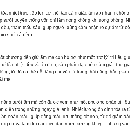
ỏa nhiệt trực tiếp lên cơ thể, tạo cảm giác ấm áp nhanh chóng
 sưởi truyền thống vốn chỉ làm nóng không khí trong phòng. 
ỏa đều, thẩm thấu sâu, giúp người dùng cảm nhận rõ sự ấm từ b
chịu suốt cả đêm.
t phương tiện giữ ấm mà còn hỗ trợ như một “trợ lý” trị liệu gi
hế tỏa nhiệt đều và ổn định, sản phẩm tạo nên cảm giác thư gi
lỏng, từ đó cơ thể dễ dàng chuyển từ trạng thái căng thẳng sau
ải mái.
c năng sưởi ấm mà còn được xem như một phương pháp trị liệu
àn diện trong những ngày giá lạnh. Nhiệt lượng ổn định tỏa ra t
tuần hoàn máu, giúp dòng máu lưu thông tốt hơn, từ đó giảm đá
o cứng cơ và làm dịu các cơn đau nhức xương khớp – những vấn