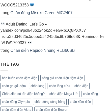
WOOO5213358
trong
Chăn đông Misuko Green MIG2407
Adult Dating. Let's Go ▸
yandex.com/poll/43o224okZdReGRb1Q8PXXJ?
hs=a38d34625c5deee554245dbc8b769e68& Reminder №
IVUW1709337
trong
Chăn điện Rapido Nhung REB60SB
THẺ TAG
bán buốn chăn đệm điện
bảng giá chăn điện đệm điện
chăn ga gối đệm
chăn lông
chăn lông cừu
chăn điện
Chăn điện có tốn điện không?
chăn điện Mega Life
chăn đông
chăn đông Olympia
chăn đông sông hồng
chăn đệm điện
chăn đệm điện Akira
chăn đệm điện Beurer