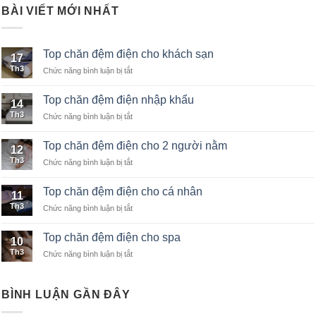
BÀI VIẾT MỚI NHẤT
Top chăn đệm điện cho khách sạn
17
Th3
Chức năng bình luận bị tắt
ở
Top
chăn
Top chăn đệm điện nhập khẩu
14
đệm
Th3
Chức năng bình luận bị tắt
ở
điện
Top
cho
chăn
khách
Top chăn đệm điện cho 2 người nằm
12
đệm
sạn
Th3
Chức năng bình luận bị tắt
ở
điện
Top
nhập
chăn
khẩu
Top chăn đệm điện cho cá nhân
11
đệm
Th3
Chức năng bình luận bị tắt
ở
điện
Top
cho
chăn
2
Top chăn đệm điện cho spa
10
đệm
người
Th3
Chức năng bình luận bị tắt
ở
điện
nằm
Top
cho
chăn
cá
đệm
nhân
BÌNH LUẬN GẦN ĐÂY
điện
cho