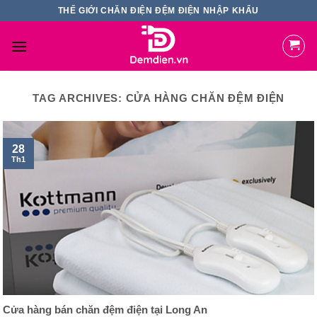
Skip
THẾ GIỚI CHĂN ĐIỆN ĐỆM ĐIỆN NHẬP KHẨU
to
content
TAG ARCHIVES:
CỬA HÀNG CHĂN ĐỆM ĐIỆN
28
Th1
Cửa hàng bán chăn đệm điện tại Long An