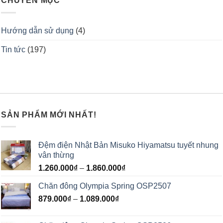
CHUYÊN MỤC
Hướng dẫn sử dụng
(4)
Tin tức
(197)
SẢN PHẨM MỚI NHẤT!
Đệm điện Nhật Bản Misuko Hiyamatsu tuyết nhung
vân thừng
1.260.000
₫
–
1.860.000
₫
Chăn đông Olympia Spring OSP2507
879.000
₫
–
1.089.000
₫