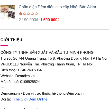
xếp
hạng
Chăn điện Đệm điện cao cấp Nhật Bản Akira
1.00
5
sao
Được
2.190.000
₫
1.690.000
₫
xếp
hạng
1.00
5
sao
GIỚI THIỆU
CÔNG TY TNHH SẢN XUẤT VÀ ĐẦU TƯ MINH PHONG
Trụ sở: Số 744 Quang Trung, Tổ 8, Phường Dương Nội, TP Hà Nội
VPGD: 113 Nguyễn Trãi, Phường Thanh Xuân, TP Hà Nội
Điện thoại: 0246.260.5064
Website: Demdien.vn
Mã số thuế: 0106928824
---
Demdien.vn - Đơn vị trực thuộc hệ thống Đệm Xanh
Đối tác:
Thế Giới Đệm Online