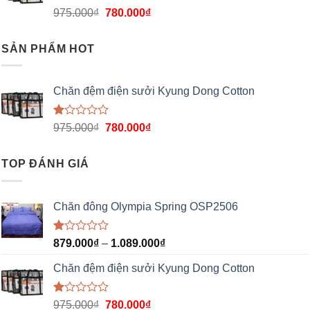
Được
975.000
₫
780.000
₫
xếp
hạng
1.00
SẢN PHẨM HOT
5
sao
Chăn đệm điện sưởi Kyung Dong Cotton
Được
975.000
₫
780.000
₫
xếp
hạng
1.00
TOP ĐÁNH GIÁ
5
sao
Chăn đông Olympia Spring OSP2506
Được
879.000
₫
–
1.089.000
₫
xếp
hạng
Chăn đệm điện sưởi Kyung Dong Cotton
1.00
5
sao
Được
975.000
₫
780.000
₫