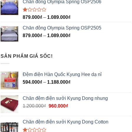
Chăn đông Olympia Spring OSP2506
Được
879.000
₫
–
1.089.000
₫
xếp
hạng
Chăn đông Olympia Spring OSP2505
1.00
5
879.000
₫
–
1.089.000
₫
sao
SẢN PHẨM GIÁ SỐC!
Đệm điện Hàn Quốc Kyung Hee dạ nỉ
594.000
₫
–
1.188.000
₫
Chăn đệm điện sưởi Kyung Dong nhung
1.200.000
₫
960.000
₫
Chăn đệm điện sưởi Kyung Dong Cotton