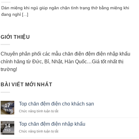
Dán miệng khi ngủ giúp ngăn chặn tình trạng thở bằng miệng khi
đang nghỉ [...]
GIỚI THIỆU
Chuyên phân phối các mẫu chăn điện đệm điện nhập khẩu
chính hãng từ Đức, Bỉ, Nhật, Hàn Quốc…Giá tốt nhất thị
trường!
BÀI VIẾT MỚI NHẤT
Top chăn đệm điện cho khách sạn
17
Th3
Chức năng bình luận bị tắt
ở
Top
chăn
Top chăn đệm điện nhập khẩu
14
đệm
Th3
Chức năng bình luận bị tắt
ở
điện
Top
cho