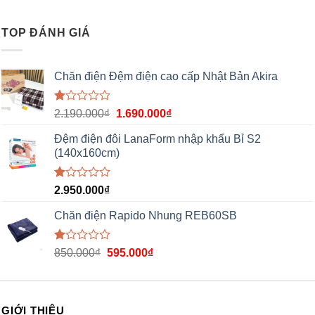
xếp
hạng
1.00
TOP ĐÁNH GIÁ
5
sao
Chăn điện Đệm điện cao cấp Nhật Bản Akira
Được
2.190.000
₫
1.690.000
₫
xếp
hạng
Đệm điện đôi LanaForm nhập khẩu Bỉ S2
1.00
(140x160cm)
5
sao
Được
2.950.000
₫
xếp
hạng
Chăn điện Rapido Nhung REB60SB
1.00
5
sao
Được
850.000
₫
595.000
₫
xếp
hạng
1.00
5
sao
GIỚI THIỆU