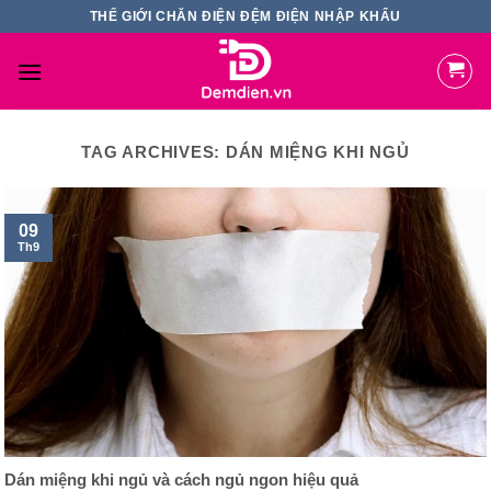
Skip
THẾ GIỚI CHĂN ĐIỆN ĐỆM ĐIỆN NHẬP KHẨU
to
content
TAG ARCHIVES:
DÁN MIỆNG KHI NGỦ
09
Th9
Dán miệng khi ngủ và cách ngủ ngon hiệu quả