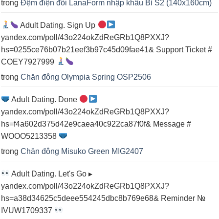
trong
Đệm điện đôi LanaForm nhập khẩu Bỉ S2 (140x160cm)
Adult Dating. Sign Up
yandex.com/poll/43o224okZdReGRb1Q8PXXJ?
hs=0255ce76b07b21eef3b97c45d09fae41& Support Ticket #
COEY7927999
trong
Chăn đông Olympia Spring OSP2506
Adult Dating. Done
yandex.com/poll/43o224okZdReGRb1Q8PXXJ?
hs=f4a602d375d42e9caea40c922ca87f0f& Message #
WOOO5213358
trong
Chăn đông Misuko Green MIG2407
Adult Dating. Let's Go ▸
yandex.com/poll/43o224okZdReGRb1Q8PXXJ?
hs=a38d34625c5deee554245dbc8b769e68& Reminder №
IVUW1709337