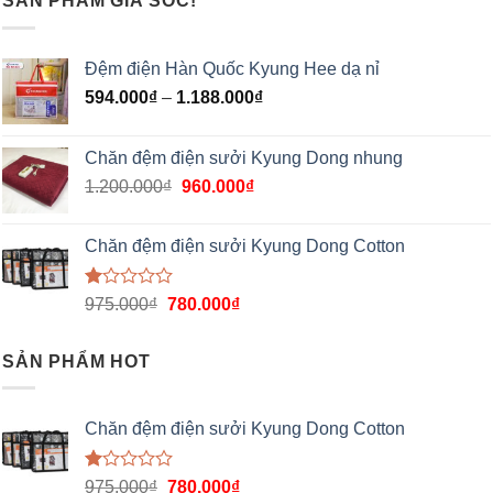
SẢN PHẨM GIÁ SỐC!
Đệm điện Hàn Quốc Kyung Hee dạ nỉ
594.000
₫
–
1.188.000
₫
Chăn đệm điện sưởi Kyung Dong nhung
1.200.000
₫
960.000
₫
Chăn đệm điện sưởi Kyung Dong Cotton
Được
975.000
₫
780.000
₫
xếp
hạng
1.00
SẢN PHẨM HOT
5
sao
Chăn đệm điện sưởi Kyung Dong Cotton
Được
975.000
₫
780.000
₫