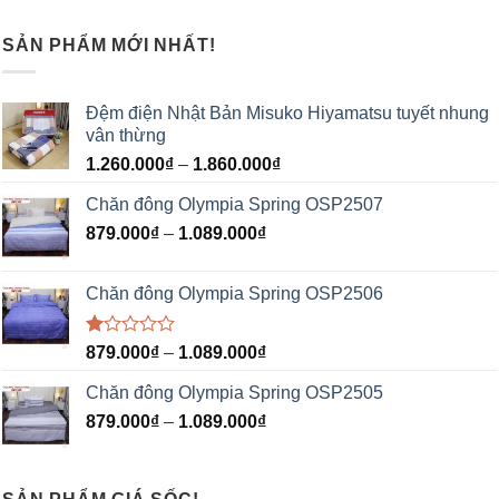
SẢN PHẨM MỚI NHẤT!
Đệm điện Nhật Bản Misuko Hiyamatsu tuyết nhung
vân thừng
1.260.000
₫
–
1.860.000
₫
Chăn đông Olympia Spring OSP2507
879.000
₫
–
1.089.000
₫
Chăn đông Olympia Spring OSP2506
Được
879.000
₫
–
1.089.000
₫
xếp
hạng
Chăn đông Olympia Spring OSP2505
1.00
5
879.000
₫
–
1.089.000
₫
sao