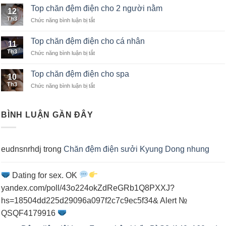
chăn
khách
Top chăn đệm điện cho 2 người nằm
12
đệm
sạn
Th3
Chức năng bình luận bị tắt
ở
điện
Top
nhập
chăn
khẩu
Top chăn đệm điện cho cá nhân
11
đệm
Th3
Chức năng bình luận bị tắt
ở
điện
Top
cho
chăn
2
Top chăn đệm điện cho spa
10
đệm
người
Th3
Chức năng bình luận bị tắt
ở
điện
nằm
Top
cho
chăn
cá
đệm
nhân
BÌNH LUẬN GẦN ĐÂY
điện
cho
spa
eudnsnrhdj
trong
Chăn đệm điện sưởi Kyung Dong nhung
Dating for sex. OK
yandex.com/poll/43o224okZdReGRb1Q8PXXJ?
hs=18504dd225d29096a097f2c7c9ec5f34& Alert №
QSQF4179916