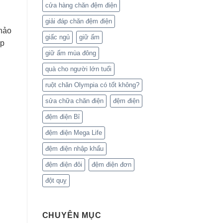
cửa hàng chăn đệm điện
giải đáp chăn đệm điện
 hảo
giấc ngủ
giữ ấm
áp
giữ ấm mùa đông
quà cho người lớn tuổi
ruột chăn Olympia có tốt không?
sửa chữa chăn điện
đệm điện
đệm điện Bỉ
đệm điện Mega Life
đệm điện nhập khẩu
đệm điện đôi
đệm điện đơn
đột quỵ
CHUYÊN MỤC