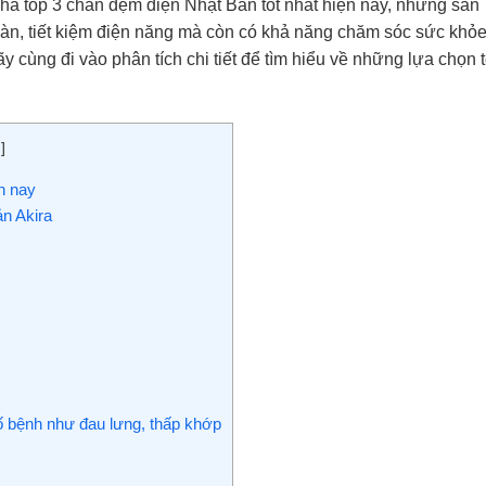
á top 3 chăn đệm điện Nhật Bản tốt nhất hiện nay, những sản
toàn, tiết kiệm điện năng mà còn có khả năng chăm sóc sức khỏe
 cùng đi vào phân tích chi tiết để tìm hiểu về những lựa chọn t
n
]
n nay
n Akira
số bệnh như đau lưng, thấp khớp