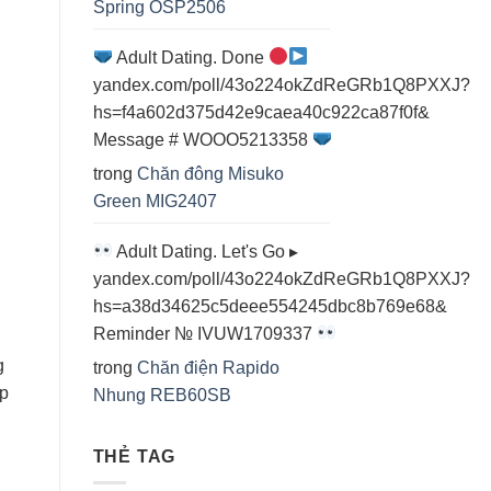
Spring OSP2506
Adult Dating. Done
yandex.com/poll/43o224okZdReGRb1Q8PXXJ?
hs=f4a602d375d42e9caea40c922ca87f0f&
Message # WOOO5213358
trong
Chăn đông Misuko
Green MIG2407
Adult Dating. Let's Go ▸
yandex.com/poll/43o224okZdReGRb1Q8PXXJ?
hs=a38d34625c5deee554245dbc8b769e68&
Reminder № IVUW1709337
g
trong
Chăn điện Rapido
ấp
Nhung REB60SB
THẺ TAG