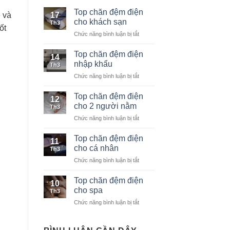
Top chăn đệm điện
17
 và
cho khách sạn
Th3
ốt
Chức năng bình luận bị tắt
ở
Top
chăn
Top chăn đệm điện
14
đệm
nhập khẩu
Th3
điện
Chức năng bình luận bị tắt
ở
cho
Top
khách
chăn
Top chăn đệm điện
sạn
12
đệm
cho 2 người nằm
Th3
điện
Chức năng bình luận bị tắt
ở
nhập
Top
khẩu
chăn
Top chăn đệm điện
11
đệm
cho cá nhân
Th3
điện
Chức năng bình luận bị tắt
ở
cho
Top
2
chăn
Top chăn đệm điện
người
10
đệm
nằm
cho spa
Th3
điện
Chức năng bình luận bị tắt
ở
cho
Top
cá
chăn
nhân
đệm