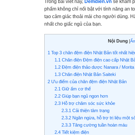
Trong bài viết này,
Demdien.vn
sẽ khám ph
phẩm không chỉ nổi bật với tính năng an 
tạo cảm giác thoải mái cho người dùng. Hãy
nhất cho giấc ngủ của bạn.
Nội Dung
[
Ẩ
1
Top 3 chăn đệm điện Nhật Bản tốt nhất hiệ
1.1
Chăn điện Đệm điện cao cấp Nhật Bả
1.2
Đệm điện thảo dược Nanara / Morita
1.3
Chăn điện Nhật Bản Saiteki
2
Ưu điểm của chăn đệm điện Nhật Bản
2.1
Giữ ấm cơ thể
2.2
Giúp bạn ngủ ngon hơn
2.3
Hỗ trợ chăm sóc sức khỏe
2.3.1
Cải thiện tâm trạng
2.3.2
Ngăn ngừa, hỗ trợ trị liệu một 
2.3.3
Tăng cường tuần hoàn máu
2.4
Tiết kiệm điện