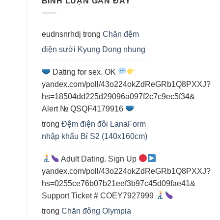
BÌNH LUẬN GẦN ĐÂY
điện
cho
spa
eudnsnrhdj
trong
Chăn đệm
điện sưởi Kyung Dong nhung
Dating for sex. OK
yandex.com/poll/43o224okZdReGRb1Q8PXXJ?
hs=18504dd225d29096a097f2c7c9ec5f34&
Alert № QSQF4179916
trong
Đệm điện đôi LanaForm
nhập khẩu Bỉ S2 (140x160cm)
Adult Dating. Sign Up
yandex.com/poll/43o224okZdReGRb1Q8PXXJ?
hs=0255ce76b07b21eef3b97c45d09fae41&
Support Ticket # COEY7927999
trong
Chăn đông Olympia