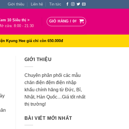
Giới thiệu
Liên hệ
Tin tức
em 10 Siêu thị >
GIỎ HÀNG /
0
₫
ở cửa: 8:00 - 21:30
iện Kyung Hee giá chỉ còn 650.000đ
GIỚI THIỆU
Chuyên phân phối các mẫu
chăn điện đệm điện nhập
khẩu chính hãng từ Đức, Bỉ,
gày
Nhật, Hàn Quốc…Giá tốt nhất
thị trường!
hăn
BÀI VIẾT MỚI NHẤT