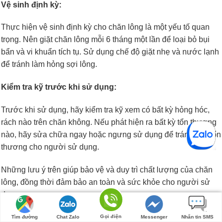
Vệ sinh định kỳ:
Thực hiện vệ sinh định kỳ cho chăn lông là một yếu tố quan
trọng. Nên giặt chăn lông mỗi 6 tháng một lần để loại bỏ bụi
bẩn và vi khuẩn tích tụ. Sử dụng chế độ giặt nhẹ và nước lạnh
để tránh làm hỏng sợi lông.
Kiểm tra kỹ trước khi sử dụng:
Trước khi sử dụng, hãy kiểm tra kỹ xem có bất kỳ hỏng hóc,
rách nào trên chăn không. Nếu phát hiện ra bất kỳ tổn thương
nào, hãy sửa chữa ngay hoặc ngưng sử dụng để tránh gây tổn
thương cho người sử dụng.
Những lưu ý trên giúp bảo vệ và duy trì chất lượng của chăn
lông, đồng thời đảm bảo an toàn và sức khỏe cho người sử
dụng.
Mua chăn lông ở đâu?
Gọi điện
Tìm đường
Chat Zalo
Messenger
Nhắn tin SMS