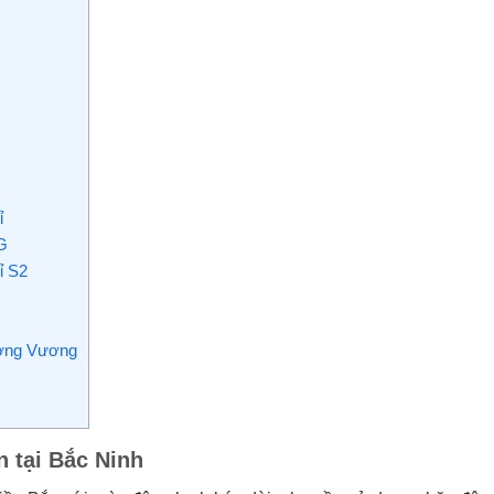
ỉ
G
ỉ S2
ương Vương
 tại Bắc Ninh