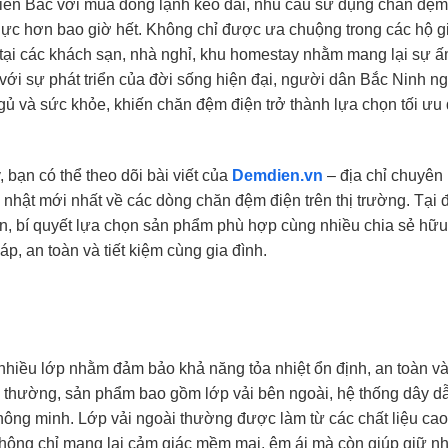
miền Bắc với mùa đông lạnh kéo dài, nhu cầu sử dụng chăn đệm
thực hơn bao giờ hết. Không chỉ được ưa chuộng trong các hộ g
i tại các khách sạn, nhà nghỉ, khu homestay nhằm mang lại sự 
với sự phát triển của đời sống hiện đại, người dân Bắc Ninh n
gủ và sức khỏe, khiến chăn đệm điện trở thành lựa chọn tối ưu
 bạn có thể theo dõi bài viết của
Demdien.vn
– địa chỉ chuyên
ập nhật mới nhất về các dòng chăn đệm điện trên thị trường. Tại 
ín, bí quyết lựa chọn sản phẩm phù hợp cùng nhiều chia sẻ hữu
, an toàn và tiết kiệm cùng gia đình.
 nhiều lớp nhằm đảm bảo khả năng tỏa nhiệt ổn định, an toàn v
ng thường, sản phẩm bao gồm lớp vải bên ngoài, hệ thống dây d
 thông minh. Lớp vải ngoài thường được làm từ các chất liệu cao
không chỉ mang lại cảm giác mềm mại, êm ái mà còn giúp giữ nh