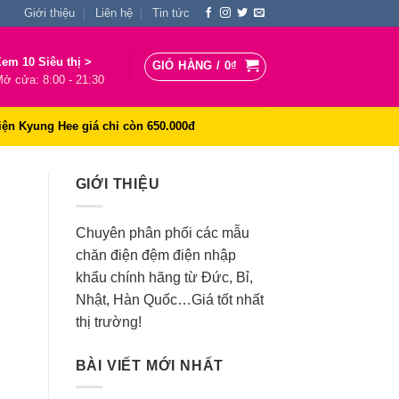
Giới thiệu
Liên hệ
Tin tức
em 10 Siêu thị >
GIỎ HÀNG /
0
₫
ở cửa: 8:00 - 21:30
iện Kyung Hee giá chỉ còn 650.000đ
GIỚI THIỆU
Chuyên phân phối các mẫu
chăn điện đệm điện nhập
khẩu chính hãng từ Đức, Bỉ,
Nhật, Hàn Quốc…Giá tốt nhất
thị trường!
BÀI VIẾT MỚI NHẤT