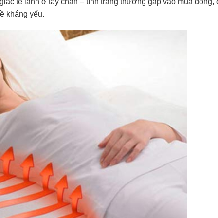
 giác tê lạnh ở tay chân – tình trạng thường gặp vào mùa đông,
đề kháng yếu.