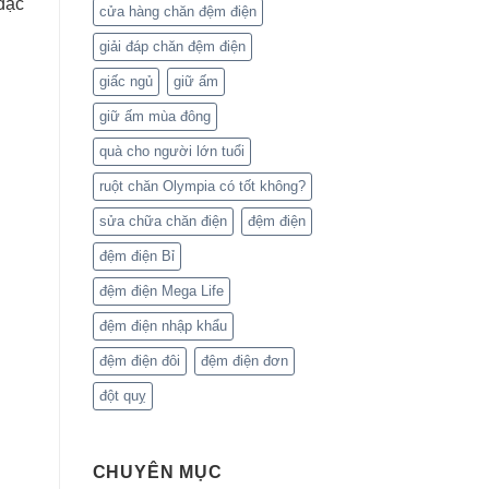
 đặc
cửa hàng chăn đệm điện
giải đáp chăn đệm điện
giấc ngủ
giữ ấm
giữ ấm mùa đông
quà cho người lớn tuổi
ruột chăn Olympia có tốt không?
sửa chữa chăn điện
đệm điện
đệm điện Bỉ
đệm điện Mega Life
đệm điện nhập khẩu
đệm điện đôi
đệm điện đơn
đột quỵ
CHUYÊN MỤC