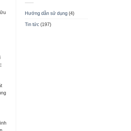
hữu
Hướng dẫn sử dụng
(4)
Tin tức
(197)
ì
c
t
ùng
sinh
ôn