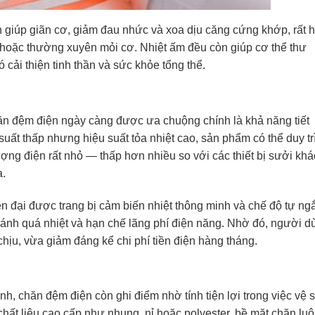
n giúp giãn cơ, giảm đau nhức và xoa dịu căng cứng khớp, rất 
p hoặc thường xuyên mỏi cơ. Nhiệt ấm đều còn giúp cơ thể thư
ó cải thiện tinh thần và sức khỏe tổng thể.
ăn đệm điện ngày càng được ưa chuộng chính là khả năng tiết
uất thấp nhưng hiệu suất tỏa nhiệt cao, sản phẩm có thể duy tr
ượng điện rất nhỏ — thấp hơn nhiều so với các thiết bị sưởi khá
a.
 đại được trang bị cảm biến nhiệt thông minh và chế độ tự ngắ
 tránh quá nhiệt và hạn chế lãng phí điện năng. Nhờ đó, người d
hịu, vừa giảm đáng kể chi phí tiền điện hàng tháng.
, chăn đệm điện còn ghi điểm nhờ tính tiện lợi trong việc vệ 
chất liệu cao cấp như nhung, nỉ hoặc polyester, bề mặt chăn lu