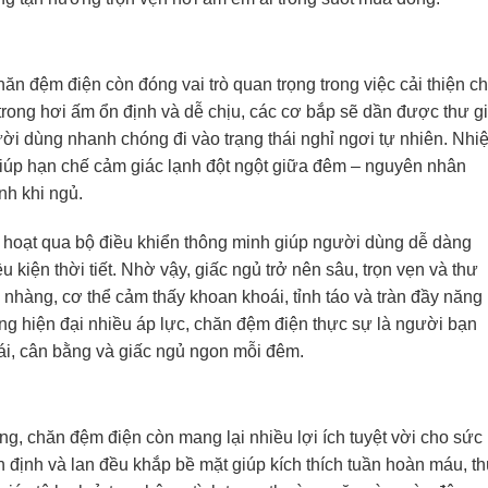
hăn đệm điện còn đóng vai trò quan trọng trong việc cải thiện ch
trong hơi ấm ổn định và dễ chịu, các cơ bắp sẽ dần được thư gi
ời dùng nhanh chóng đi vào trạng thái nghỉ ngơi tự nhiên. Nhiệ
giúp hạn chế cảm giác lạnh đột ngột giữa đêm – nguyên nhân
nh khi ngủ.
nh hoạt qua bộ điều khiển thông minh giúp người dùng dễ dàng
kiện thời tiết. Nhờ vậy, giấc ngủ trở nên sâu, trọn vẹn và thư
nhàng, cơ thể cảm thấy khoan khoái, tỉnh táo và tràn đầy năng
ng hiện đại nhiều áp lực, chăn đệm điện thực sự là người bạn
ái, cân bằng và giấc ngủ ngon mỗi đêm.
g, chăn đệm điện còn mang lại nhiều lợi ích tuyệt vời cho sức
 định và lan đều khắp bề mặt giúp kích thích tuần hoàn máu, t