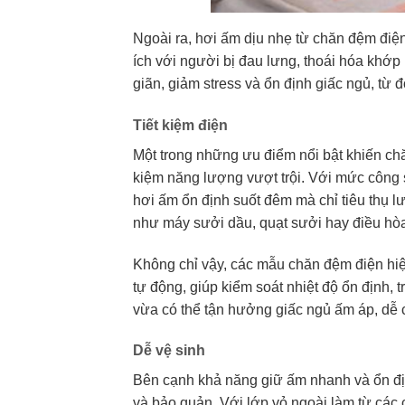
Ngoài ra, hơi ấm dịu nhẹ từ chăn đệm điệ
ích với người bị đau lưng, thoái hóa khớ
giãn, giảm stress và ổn định giấc ngủ, từ đ
Tiết kiệm điện
Một trong những ưu điểm nổi bật khiến ch
kiệm năng lượng vượt trội. Với mức công s
hơi ấm ổn định suốt đêm mà chỉ tiêu thụ l
như máy sưởi dầu, quạt sưởi hay điều hò
Không chỉ vậy, các mẫu chăn đệm điện hiện
tự động, giúp kiểm soát nhiệt độ ổn định,
vừa có thể tận hưởng giấc ngủ ấm áp, dễ c
Dễ vệ sinh
Bên cạnh khả năng giữ ấm nhanh và ổn định
và bảo quản. Với lớp vỏ ngoài làm từ các 