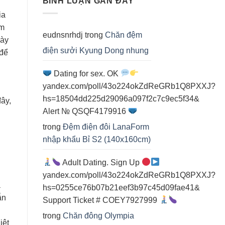
BÌNH LUẬN GẦN ĐÂY
điện
ia
cho
spa
ấm
eudnsnrhdj
trong
Chăn đệm
gày
điện sưởi Kyung Dong nhung
 để
Dating for sex. OK
yandex.com/poll/43o224okZdReGRb1Q8PXXJ?
hs=18504dd225d29096a097f2c7c9ec5f34&
đây,
Alert № QSQF4179916
trong
Đệm điện đôi LanaForm
nhập khẩu Bỉ S2 (140x160cm)
Adult Dating. Sign Up
yandex.com/poll/43o224okZdReGRb1Q8PXXJ?
à
hs=0255ce76b07b21eef3b97c45d09fae41&
ẫn
Support Ticket # COEY7927999
trong
Chăn đông Olympia
iệt