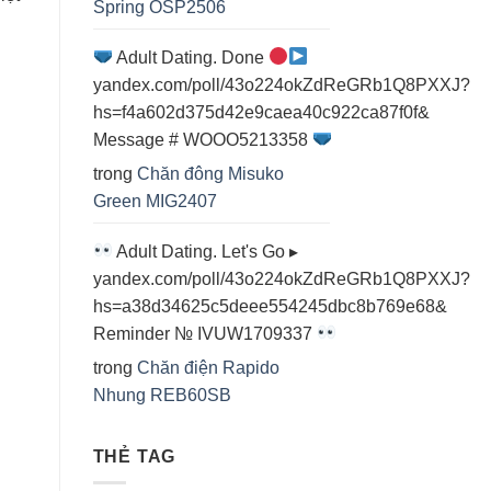
Spring OSP2506
Adult Dating. Done
yandex.com/poll/43o224okZdReGRb1Q8PXXJ?
hs=f4a602d375d42e9caea40c922ca87f0f&
Message # WOOO5213358
trong
Chăn đông Misuko
Green MIG2407
Adult Dating. Let's Go ▸
yandex.com/poll/43o224okZdReGRb1Q8PXXJ?
hs=a38d34625c5deee554245dbc8b769e68&
Reminder № IVUW1709337
trong
Chăn điện Rapido
Nhung REB60SB
THẺ TAG