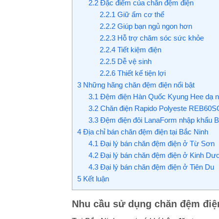
2.2
Đặc điểm của chăn đệm điện
2.2.1
Giữ ấm cơ thể
2.2.2
Giúp bạn ngủ ngon hơn
2.2.3
Hỗ trợ chăm sóc sức khỏe
2.2.4
Tiết kiệm điện
2.2.5
Dễ vệ sinh
2.2.6
Thiết kế tiện lợi
3
Những hãng chăn đệm điện nổi bật
3.1
Đệm điện Hàn Quốc Kyung Hee dạ n
3.2
Chăn điện Rapido Polyeste REB60S
3.3
Đệm điện đôi LanaForm nhập khẩu B
4
Địa chỉ bán chăn đệm điện tại Bắc Ninh
4.1
Đại lý bán chăn đệm điện ở Từ Sơn
4.2
Đại lý bán chăn đệm điện ở Kinh D
4.3
Đại lý bán chăn đệm điện ở Tiên Du
5
Kết luận
Nhu cầu sử dụng chăn đệm điện