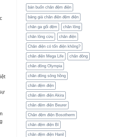
bán buốn chăn đệm điện
bảng giá chăn điện đệm điện
c
chăn ga gối đệm
chăn lông
chăn lông cừu
chăn điện
Chăn điện có tốn điện không?
chăn điện Mega Life
chăn đông
chăn đông Olympia
chăn đông sông hồng
iệt
chăn đệm điện
 sự
chăn đệm điện Akira
chăn đệm điện Beurer
ảm
Chăn đệm điện Bosotherm
ng
chăn đệm điện Bỉ
chăn đệm điện Hanil