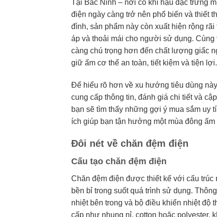
Tại Bắc Ninh – nơi có khí hậu đặc trưng 
điện ngày càng trở nên phổ biến và thiết 
đình, sản phẩm này còn xuất hiện rộng rã
áp và thoải mái cho người sử dụng. Cùng 
càng chú trọng hơn đến chất lượng giấc n
giữ ấm cơ thể an toàn, tiết kiệm và tiện lợi.
Để hiểu rõ hơn về xu hướng tiêu dùng này,
cung cấp thông tin, đánh giá chi tiết và c
bạn sẽ tìm thấy những gợi ý mua sắm uy t
ích giúp bạn tận hưởng một mùa đông ấm áp
Đôi nét về chăn đệm điện
Cấu tạo chăn đệm điện
Chăn đệm điện được thiết kế với cấu trúc
bền bỉ trong suốt quá trình sử dụng. Thô
nhiệt bên trong và bộ điều khiển nhiệt độ
cấp như nhung nỉ, cotton hoặc polyester, 