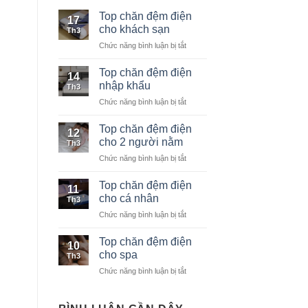
Top chăn đệm điện
17
cho khách sạn
Th3
Chức năng bình luận bị tắt
ở
Top
chăn
Top chăn đệm điện
14
đệm
nhập khẩu
Th3
điện
Chức năng bình luận bị tắt
ở
cho
Top
khách
chăn
Top chăn đệm điện
sạn
12
đệm
cho 2 người nằm
Th3
điện
Chức năng bình luận bị tắt
ở
nhập
Top
khẩu
chăn
Top chăn đệm điện
11
đệm
cho cá nhân
Th3
điện
Chức năng bình luận bị tắt
ở
cho
Top
2
chăn
Top chăn đệm điện
người
10
đệm
nằm
cho spa
Th3
điện
Chức năng bình luận bị tắt
ở
cho
Top
cá
chăn
nhân
đệm