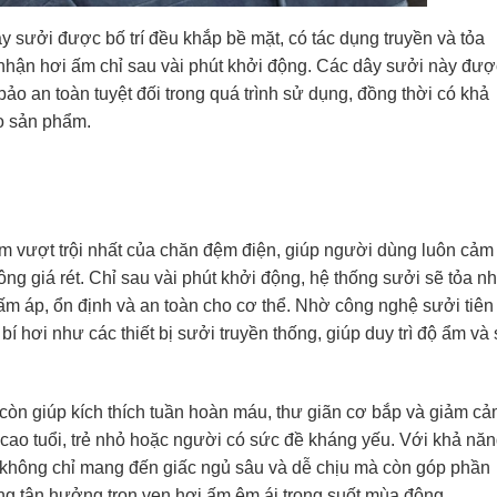
y sưởi được bố trí đều khắp bề mặt, có tác dụng truyền và tỏa
nhận hơi ấm chỉ sau vài phút khởi động. Các dây sưởi này đượ
ảo an toàn tuyệt đối trong quá trình sử dụng, đồng thời có khả
o sản phẩm.
m vượt trội nhất của chăn đệm điện, giúp người dùng luôn cảm
g giá rét. Chỉ sau vài phút khởi động, hệ thống sưởi sẽ tỏa nh
ấm áp, ổn định và an toàn cho cơ thể. Nhờ công nghệ sưởi tiên
í hơi như các thiết bị sưởi truyền thống, giúp duy trì độ ẩm và
 còn giúp kích thích tuần hoàn máu, thư giãn cơ bắp và giảm c
i cao tuổi, trẻ nhỏ hoặc người có sức đề kháng yếu. Với khả nă
n không chỉ mang đến giấc ngủ sâu và dễ chịu mà còn góp phần
ng tận hưởng trọn vẹn hơi ấm êm ái trong suốt mùa đông.