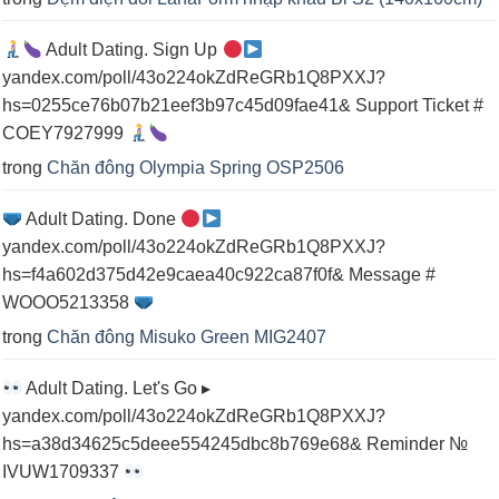
Adult Dating. Sign Up
yandex.com/poll/43o224okZdReGRb1Q8PXXJ?
hs=0255ce76b07b21eef3b97c45d09fae41& Support Ticket #
COEY7927999
trong
Chăn đông Olympia Spring OSP2506
Adult Dating. Done
yandex.com/poll/43o224okZdReGRb1Q8PXXJ?
hs=f4a602d375d42e9caea40c922ca87f0f& Message #
WOOO5213358
trong
Chăn đông Misuko Green MIG2407
Adult Dating. Let's Go ▸
yandex.com/poll/43o224okZdReGRb1Q8PXXJ?
hs=a38d34625c5deee554245dbc8b769e68& Reminder №
IVUW1709337