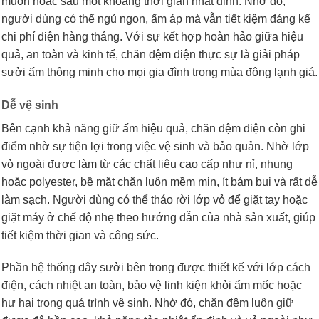
muốn hoặc sau một khoảng thời gian nhất định. Nhờ đó,
người dùng có thể ngủ ngon, ấm áp mà vẫn tiết kiệm đáng kể
chi phí điện hàng tháng. Với sự kết hợp hoàn hảo giữa hiệu
quả, an toàn và kinh tế, chăn đệm điện thực sự là giải pháp
sưởi ấm thông minh cho mọi gia đình trong mùa đông lạnh giá.
Dễ vệ sinh
Bên cạnh khả năng giữ ấm hiệu quả, chăn đệm điện còn ghi
điểm nhờ sự tiện lợi trong việc vệ sinh và bảo quản. Nhờ lớp
vỏ ngoài được làm từ các chất liệu cao cấp như nỉ, nhung
hoặc polyester, bề mặt chăn luôn mềm mịn, ít bám bụi và rất dễ
làm sạch. Người dùng có thể tháo rời lớp vỏ để giặt tay hoặc
giặt máy ở chế độ nhẹ theo hướng dẫn của nhà sản xuất, giúp
tiết kiệm thời gian và công sức.
Phần hệ thống dây sưởi bên trong được thiết kế với lớp cách
điện, cách nhiệt an toàn, bảo vệ linh kiện khỏi ẩm mốc hoặc
hư hại trong quá trình vệ sinh. Nhờ đó, chăn đệm luôn giữ