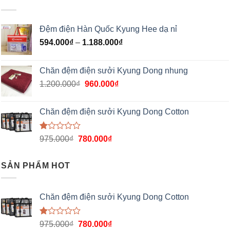
Đệm điện Hàn Quốc Kyung Hee dạ nỉ
594.000
₫
–
1.188.000
₫
Chăn đệm điện sưởi Kyung Dong nhung
1.200.000
₫
960.000
₫
Chăn đệm điện sưởi Kyung Dong Cotton
Được
975.000
₫
780.000
₫
xếp
hạng
1.00
SẢN PHẨM HOT
5
sao
Chăn đệm điện sưởi Kyung Dong Cotton
Được
975.000
₫
780.000
₫