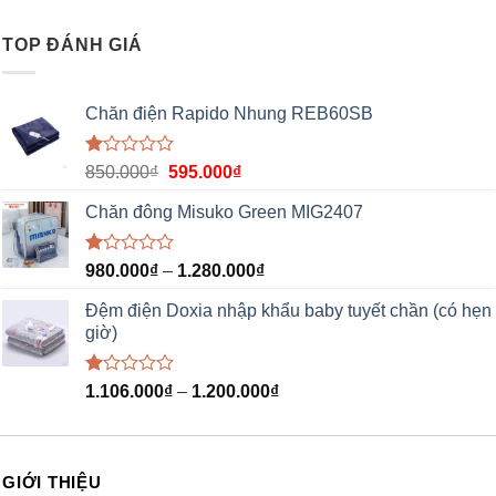
xếp
hạng
1.00
TOP ĐÁNH GIÁ
5
sao
Chăn điện Rapido Nhung REB60SB
Được
850.000
₫
595.000
₫
xếp
hạng
Chăn đông Misuko Green MIG2407
1.00
5
sao
Được
980.000
₫
–
1.280.000
₫
xếp
hạng
Đệm điện Doxia nhập khẩu baby tuyết chần (có hẹn
1.00
giờ)
5
sao
Được
1.106.000
₫
–
1.200.000
₫
xếp
hạng
1.00
5
sao
GIỚI THIỆU