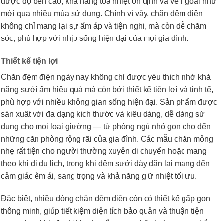
được độ bền cao, khả năng tỏa nhiệt ổn định và vẻ ngoài như
mới qua nhiều mùa sử dụng. Chính vì vậy, chăn đệm điện
không chỉ mang lại sự ấm áp và tiện nghi, mà còn dễ chăm
sóc, phù hợp với nhịp sống hiện đại của mọi gia đình.
Thiết kế tiện lợi
Chăn đệm điện ngày nay không chỉ được yêu thích nhờ khả
năng sưởi ấm hiệu quả mà còn bởi thiết kế tiện lợi và tinh tế,
phù hợp với nhiều không gian sống hiện đại. Sản phẩm được
sản xuất với đa dạng kích thước và kiểu dáng, dễ dàng sử
dụng cho mọi loại giường — từ phòng ngủ nhỏ gọn cho đến
những căn phòng rộng rãi của gia đình. Các mẫu chăn mỏng
nhẹ rất tiện cho người thường xuyên di chuyển hoặc mang
theo khi đi du lịch, trong khi đệm sưởi dày dặn lại mang đến
cảm giác êm ái, sang trọng và khả năng giữ nhiệt tối ưu.
Đặc biệt, nhiều dòng chăn đệm điện còn có thiết kế gấp gọn
thông minh, giúp tiết kiệm diện tích bảo quản và thuận tiện