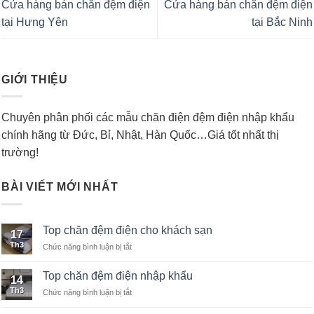
Cửa hàng bán chăn đệm điện
Cửa hàng bán chăn đệm điện
tại Hưng Yên
tại Bắc Ninh
GIỚI THIỆU
Chuyên phân phối các mẫu chăn điện đệm điện nhập khẩu
chính hãng từ Đức, Bỉ, Nhật, Hàn Quốc…Giá tốt nhất thị
trường!
BÀI VIẾT MỚI NHẤT
Top chăn đệm điện cho khách sạn
17
Th3
Chức năng bình luận bị tắt
ở
Top
chăn
Top chăn đệm điện nhập khẩu
14
đệm
Th3
Chức năng bình luận bị tắt
ở
điện
Top
cho