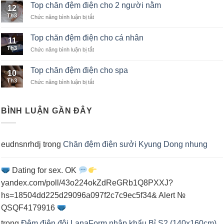
chăn
khách
Top chăn đệm điện cho 2 người nằm
12
đệm
sạn
Th3
Chức năng bình luận bị tắt
ở
điện
Top
nhập
chăn
khẩu
Top chăn đệm điện cho cá nhân
11
đệm
Th3
Chức năng bình luận bị tắt
ở
điện
Top
cho
chăn
2
Top chăn đệm điện cho spa
10
đệm
người
Th3
Chức năng bình luận bị tắt
ở
điện
nằm
Top
cho
chăn
cá
đệm
nhân
BÌNH LUẬN GẦN ĐÂY
điện
cho
spa
eudnsnrhdj
trong
Chăn đệm điện sưởi Kyung Dong nhung
Dating for sex. OK
yandex.com/poll/43o224okZdReGRb1Q8PXXJ?
hs=18504dd225d29096a097f2c7c9ec5f34& Alert №
QSQF4179916
trong
Đệm điện đôi LanaForm nhập khẩu Bỉ S2 (140x160cm)