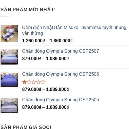
SẢN PHẨM MỚI NHẤT!
Đệm điện Nhật Bản Misuko Hiyamatsu tuyết nhung
vân thừng
1.260.000
₫
–
1.860.000
₫
Chăn đông Olympia Spring OSP2507
879.000
₫
–
1.089.000
₫
Chăn đông Olympia Spring OSP2506
Được
879.000
₫
–
1.089.000
₫
xếp
hạng
Chăn đông Olympia Spring OSP2505
1.00
5
879.000
₫
–
1.089.000
₫
sao
SẢN PHẨM GIÁ SỐC!