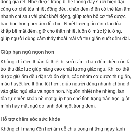
đông giá rét. Nhờ được trang bị hệ thống dây sưởi hiện đại
cùng cơ chế tỏa nhiệt đồng đều, chăn đệm điện có thể làm ấm
nhanh chỉ sau vài phút khởi động, giúp toàn bộ cơ thể được
bao bọc trong hơi ấm dễ chịu. Nhiệt lượng ổn định lan tỏa
khắp bề mặt đệm, giữ cho thân nhiệt luôn ở mức lý tưởng,
giúp người dùng cảm thấy thoải mái và thư giãn suốt đêm dài.
Giúp bạn ngủ ngon hơn
Không chỉ đơn thuần là thiết bị sưởi ấm, chăn đệm điện còn là
trợ thủ đắc lực giúp nâng cao chất lượng giấc ngủ. Khi cơ thể
được giữ ấm đều đặn và ổn định, các nhóm cơ được thư giãn,
máu huyết lưu thông tốt hơn, giúp người dùng nhanh chóng đi
vào giấc ngủ sâu và ngon hơn. Nguồn nhiệt nhẹ nhàng, lan
tỏa tự nhiên khắp bề mặt giúp hạn chế tình trạng trằn trọc, giật
mình hay mất ngủ do lạnh đột ngột trong đêm.
Hỗ trợ chăm sóc sức khỏe
Không chỉ mang đến hơi ấm dễ chịu trong những ngày lạnh