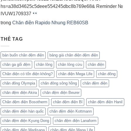
hs=a38d34625c5deee554245dbc8b769e68& Reminder №
IVUW1709337
trong
Chăn điện Rapido Nhung REB60SB
THẺ TAG
bán buốn chăn đệm điện
bảng giá chăn điện đệm điện
chăn ga gối đệm
chăn lông
chăn lông cừu
chăn điện
Chăn điện có tốn điện không?
chăn điện Mega Life
chăn đông
chăn đông Olympia
chăn đông sông hồng
chăn đệm điện
chăn đệm điện Akira
chăn đệm điện Beurer
Chăn đệm điện Bosotherm
chăn đệm điện Bỉ
chăn đệm điện Hanil
chăn đệm điện hàn quốc
chăn đệm điện Kottmann
chăn đệm điện Kyung Dong
chăn đệm điện Lanaform
chăn đệm điện Medisana
chăn đệm điện Mega Life