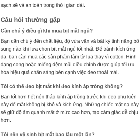
sạch sẽ và an toàn trong thời gian dài.
Câu hỏi thường gặp
Cần chú ý điều gì khi mua bịt mắt ngủ?
Bạn cần chú ý đến chất liệu, độ vừa vặn và bất kỳ tính năng bổ
sung nào khi lựa chọn bịt mắt ngủ tốt nhất. Để tránh kích ứng
da, bạn cần mua các sản phẩm làm từ lụa thay vì cotton. Hình
dạng cong hoặc miếng đệm mũi điều chỉnh được giúp tối ưu
hóa hiệu quả chắn sáng bên cạnh việc đeo thoải mái.
Tôi có thể đeo bịt mắt khi đeo kính áp tròng không?
Bạn tốt hơn hết nên tháo kính áp tròng trước khi đeo phụ kiện
này để mắt không bị khô và kích ứng. Những chiếc mặt nạ này
sẽ giữ độ ẩm quanh mắt ở mức cao hơn, tạo cảm giác dễ chịu
hơn.
Tôi nên vệ sinh bịt mắt bao lâu một lần?