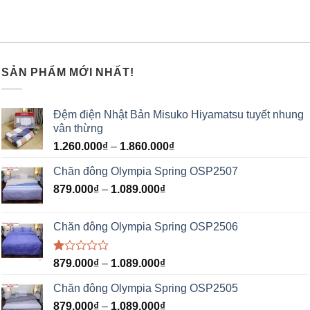
SẢN PHẨM MỚI NHẤT!
Đệm điện Nhật Bản Misuko Hiyamatsu tuyết nhung
vân thừng
1.260.000
₫
–
1.860.000
₫
Chăn đông Olympia Spring OSP2507
879.000
₫
–
1.089.000
₫
Chăn đông Olympia Spring OSP2506
Được
879.000
₫
–
1.089.000
₫
xếp
hạng
Chăn đông Olympia Spring OSP2505
1.00
5
879.000
₫
–
1.089.000
₫