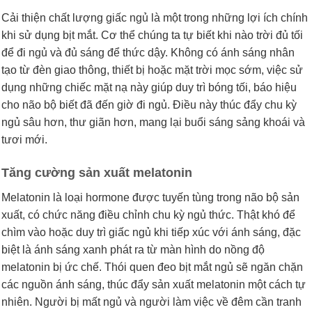
Cải thiện chất lượng giấc ngủ là một trong những lợi ích chính
khi sử dụng bịt mắt. Cơ thể chúng ta tự biết khi nào trời đủ tối
để đi ngủ và đủ sáng để thức dậy. Không có ánh sáng nhân
tạo từ đèn giao thông, thiết bị hoặc mặt trời mọc sớm, việc sử
dụng những chiếc mặt nạ này giúp duy trì bóng tối, báo hiệu
cho não bộ biết đã đến giờ đi ngủ. Điều này thúc đẩy chu kỳ
ngủ sâu hơn, thư giãn hơn, mang lại buổi sáng sảng khoái và
tươi mới.
Tăng cường sản xuất melatonin
Melatonin là loại hormone được tuyến tùng trong não bộ sản
xuất, có chức năng điều chỉnh chu kỳ ngủ thức. Thật khó để
chìm vào hoặc duy trì giấc ngủ khi tiếp xúc với ánh sáng, đặc
biệt là ánh sáng xanh phát ra từ màn hình do nồng độ
melatonin bị ức chế. Thói quen đeo bịt mắt ngủ sẽ ngăn chặn
các nguồn ánh sáng, thúc đẩy sản xuất melatonin một cách tự
nhiên. Người bị mất ngủ và người làm việc về đêm cần tranh