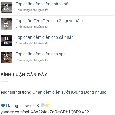
chăn
Top chăn đệm điện nhập khẩu
14
đệm
Th3
Chức năng bình luận bị tắt
ở
điện
Top
cho
chăn
khách
Top chăn đệm điện cho 2 người nằm
12
đệm
sạn
Th3
Chức năng bình luận bị tắt
ở
điện
Top
nhập
chăn
khẩu
Top chăn đệm điện cho cá nhân
11
đệm
Th3
Chức năng bình luận bị tắt
ở
điện
Top
cho
chăn
2
Top chăn đệm điện cho spa
10
đệm
người
Th3
Chức năng bình luận bị tắt
ở
điện
nằm
Top
cho
chăn
cá
đệm
nhân
BÌNH LUẬN GẦN ĐÂY
điện
cho
spa
eudnsnrhdj
trong
Chăn đệm điện sưởi Kyung Dong nhung
Dating for sex. OK
yandex.com/poll/43o224okZdReGRb1Q8PXXJ?