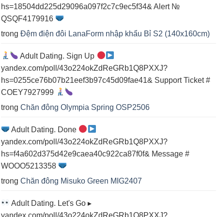
hs=18504dd225d29096a097f2c7c9ec5f34& Alert №
QSQF4179916
trong
Đệm điện đôi LanaForm nhập khẩu Bỉ S2 (140x160cm)
Adult Dating. Sign Up
yandex.com/poll/43o224okZdReGRb1Q8PXXJ?
hs=0255ce76b07b21eef3b97c45d09fae41& Support Ticket #
COEY7927999
trong
Chăn đông Olympia Spring OSP2506
Adult Dating. Done
yandex.com/poll/43o224okZdReGRb1Q8PXXJ?
hs=f4a602d375d42e9caea40c922ca87f0f& Message #
WOOO5213358
trong
Chăn đông Misuko Green MIG2407
Adult Dating. Let's Go ▸
yandex.com/poll/43o224okZdReGRb1Q8PXXJ?