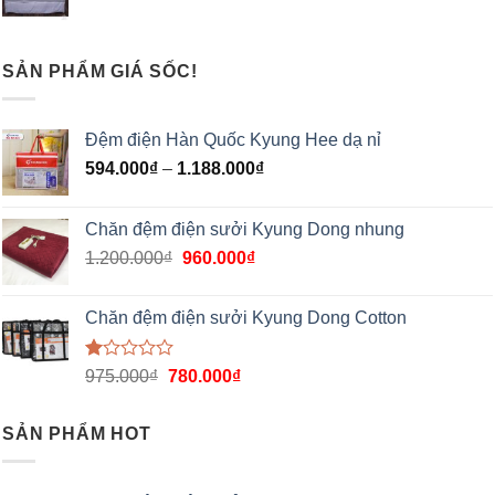
sao
SẢN PHẨM GIÁ SỐC!
Đệm điện Hàn Quốc Kyung Hee dạ nỉ
594.000
₫
–
1.188.000
₫
Chăn đệm điện sưởi Kyung Dong nhung
1.200.000
₫
960.000
₫
Chăn đệm điện sưởi Kyung Dong Cotton
Được
975.000
₫
780.000
₫
xếp
hạng
1.00
SẢN PHẨM HOT
5
sao