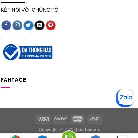
—————
KẾT NỐI VỚI CHÚNG TÔI
—————
FANPAGE
Copyright 2026 ©
Demdien.vn
Chịu trách nhiệm nội dung: Ngọc Nguyễn. Email: