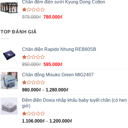
Chăn đệm điện sưởi Kyung Dong Cotton
Được
975.000
₫
780.000
₫
xếp
hạng
1.00
TOP ĐÁNH GIÁ
5
sao
Chăn điện Rapido Nhung REB60SB
Được
850.000
₫
595.000
₫
xếp
hạng
Chăn đông Misuko Green MIG2407
1.00
5
sao
Được
980.000
₫
–
1.280.000
₫
xếp
hạng
Đệm điện Doxia nhập khẩu baby tuyết chần (có hẹn
1.00
giờ)
5
sao
Được
1.106.000
₫
–
1.200.000
₫
xếp