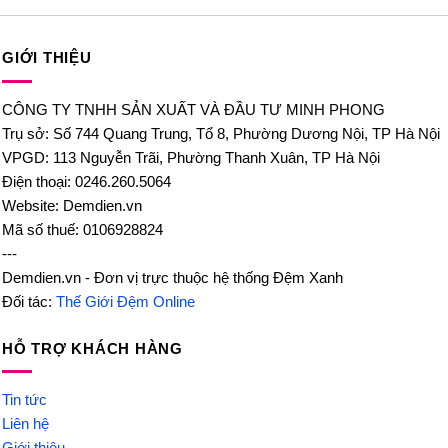
hạng
1.00
5
sao
GIỚI THIỆU
CÔNG TY TNHH SẢN XUẤT VÀ ĐẦU TƯ MINH PHONG
Trụ sở: Số 744 Quang Trung, Tổ 8, Phường Dương Nội, TP Hà Nội
VPGD: 113 Nguyễn Trãi, Phường Thanh Xuân, TP Hà Nội
Điện thoại: 0246.260.5064
Website: Demdien.vn
Mã số thuế: 0106928824
---
Demdien.vn - Đơn vị trực thuộc hệ thống Đệm Xanh
Đối tác:
Thế Giới Đệm Online
HỖ TRỢ KHÁCH HÀNG
Tin tức
Liên hệ
Giới thiệu