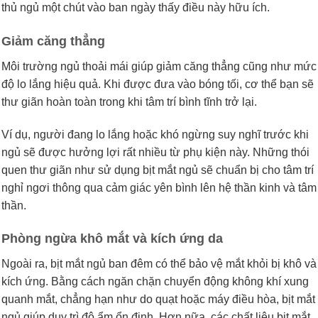
thủ ngủ một chút vào ban ngày thấy điều này hữu ích.
Giảm căng thẳng
Môi trường ngủ thoải mái giúp giảm căng thẳng cũng như mức
độ lo lắng hiệu quả. Khi được đưa vào bóng tối, cơ thể bạn sẽ
thư giãn hoàn toàn trong khi tâm trí bình tĩnh trở lại.
Ví dụ, người đang lo lắng hoặc khó ngừng suy nghĩ trước khi
ngủ sẽ được hưởng lợi rất nhiều từ phụ kiện này. Những thói
quen thư giãn như sử dụng bịt mắt ngủ sẽ chuẩn bị cho tâm trí
nghỉ ngơi thông qua cảm giác yên bình lên hệ thần kinh và tâm
thần.
Phòng ngừa khô mắt và kích ứng da
Ngoài ra, bịt mắt ngủ ban đêm có thể bảo vệ mắt khỏi bị khô và
kích ứng. Bằng cách ngăn chặn chuyển động không khí xung
quanh mắt, chẳng hạn như do quạt hoặc máy điều hòa, bịt mắt
ngủ giúp duy trì độ ẩm ổn định. Hơn nữa, các chất liệu bịt mắt