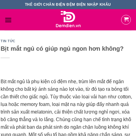
Skip
THẾ GIỚI CHĂN ĐIỆN ĐỆM ĐIỆN NHẬP KHẨU
to
content
TIN TỨC
Bịt mắt ngủ có giúp ngủ ngon hơn không?
Bịt mắt ngủ là phụ kiện có đệm nhẹ, trùm lên mắt để ngăn
không cho bất kỳ ánh sáng nào lọt vào, từ đó tạo ra bóng tối
cần thiết cho giấc ngủ. Tùy thuộc vào loại vải hạn như cotton,
lụa hoặc memory foam, loại mặt nạ này giúp đẩy nhanh quá
trình sản xuất melatonin, cải thiện chất lượng nghỉ ngơi, xóa
bỏ căng thẳng và lo lắng. Chúng cũng hạn chế tình trạng khô
mắt và phát ban da phát sinh do ngăn chặn luồng không khí
xung quanh. Một số yếu tố bao gồm khả năng chắn sáng, sự